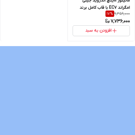
مانیتور 11اینچ اندروید جیلی
امگراند EC7 با قاب کامل برند
9,359,000
17
%
Voxmedia
7,736,000
افزودن به سبد