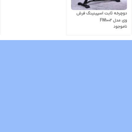
دوچرخه ثابت اسپینینگ فرش
وی مدل FW1002
ناموجود