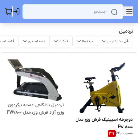
تردمیل
جدیدترین
برندها
قیمت
دسته‌بندی
فقط محص
تردمیل باشگاهی دسته برگردون
وزن آزاد فرش وی مدل FW7800
دوچرخه اسپینیگ فرش وی مدل
Fw 8000
62,000,000
3
%