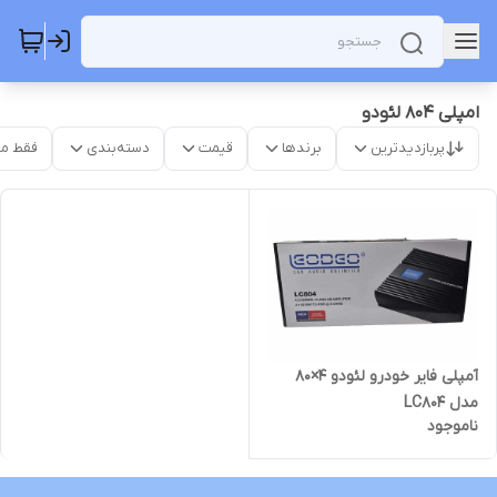
امپلی ۸۰۴ لئودو
پربازدیدترین
برندها
قیمت
دسته‌بندی
فقط م
آمپلی فایر خودرو لئودو 4×80
مدل LC804
ناموجود