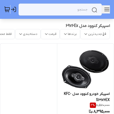
اسپیکر کنوود مدل 6976Ex
جدیدترین
برندها
قیمت
دسته‌بندی
فقط محص
اسپیکر خودرو کنوود مدل KFC-
S6976EX
8,570,000
2
%
8,395,000