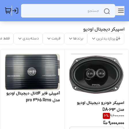
اسپیکر دیجیتال اودیو
پربازدیدترین
برندها
قیمت
دسته‌بندی
فقط م
آمپیلی فایر 4کانال دیجیتال اودیو
مدل pro 4*65 Rms
اسپیکر خودرو دیجیتال اودیو
مدل DA-693
9,600,000
6
%
9,000,000