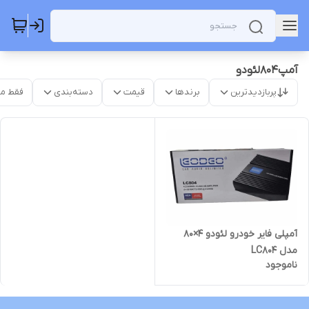
آمپ۸۰۴لئودو
پربازدیدترین
برندها
قیمت
دسته‌بندی
فقط م
آمپلی فایر خودرو لئودو 4×80
مدل LC804
ناموجود