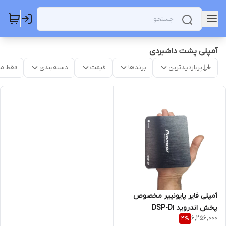
آمپلی پشت داشبردی
پربازدیدترین
برندها
قیمت
دسته‌بندی
فقط م
آمپلی فایر پایونییر مخصوص
پخش اندروید DSP-D1
6,256,000
2
%