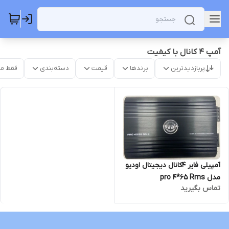
آمپ 4 کانال با کیفیت
پربازدیدترین
برندها
قیمت
دسته‌بندی
فقط م
آمپیلی فایر 4کانال دیجیتال اودیو
مدل pro 4*65 Rms
تماس بگیرید