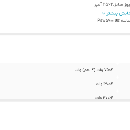
وز سایز
:
۲×۲۵ آمپر
زن
:
2000 گرم
مایش بیشتر
TH
:
اسه کالا
کمتر از ۰.۰۲ درصد
Psw5700
نولوژی جدید ۲۰۲۳
:
موبایل سیستم
بت سیگنال به نویز
:
9۰ دسی‌بل
عاد
:
45*30*8 سانتی‌متر
کانس پاسخ‌گویی
:
10 الی 50000 هرتز
داد کانال
:
4
4×75 وات (4 اهم) وات
4×130 وات
2×300 وات
۲×۲۵ آمپر
2000 گرم