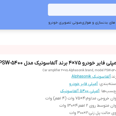
های بدنسازی و هوازی
صوتی تصویری خودرو
لی فایر خودرو 75×4 برند آلفاسونیک مدل PSW-5400
Car amplifier 4×75 Alphasonik brand, model PSW-54
ند:
آلفاسونیک Alphasonik
ته‌بندی
:
آمپلی فایر خودرو
چسب‌ها :
آمپلی ۵۴۰۰ آلفاسونیک
ان خروجی مداوم
:
4×75 وات (4 اهم) وات
ان متوسط روی ۲ اهم
:
4×130 وات
ی حالت پل زنی
:
2×300 وات