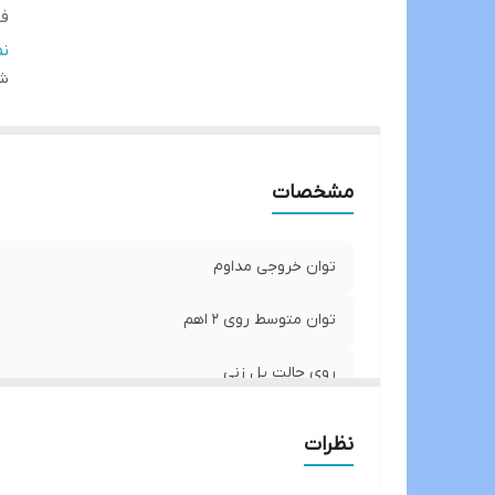
فی
و
ن
D
شن
تک
نس
اب
مشخصات
فر
تع
توان خروجی مداوم
توان متوسط روی ۲ اهم
روی حالت پل زنی
فیوز سایز
نظرات
وزن