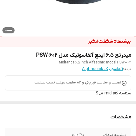
میدرنج ۶.۵ اینچ آلفاسونیک مدل PSW-602
Midrange 6.5 inch Alfasonic model PSW-602
برند:
آلفاسونیک Alphasonik
اصلت و سلامت فیزیکی و ۸۲ ساعت مهلت تست سلامت
شناسه کالا
S_8 mid
مشخصات
بیشینه صدای
120 وات