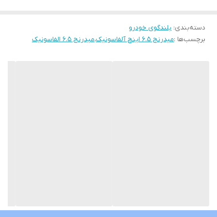
حساسیت این میدرنج ۹۲dB است و امپدانس آن ۴ اهم میباشد.
دسته‌بندی
:
بلندگوی خودرو
برچسب‌ها :
میدرنج ۶.۵ اینچ آلفاسونیک
،
میدرنج ۶.۵ الفاسونیک