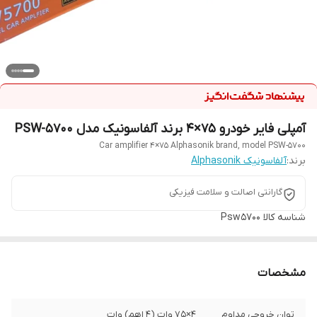
آمپلی فایر خودرو 75×4 برند آلفاسونیک مدل PSW-5700
Car amplifier 4×75 Alphasonik brand, model PSW-5700
برند:
آلفاسونیک Alphasonik
گارانتی اصالت و سلامت فیزیکی
شناسه کالا
Psw5700
مشخصات
توان خروجی مداوم
4×75 وات (4 اهم) وات