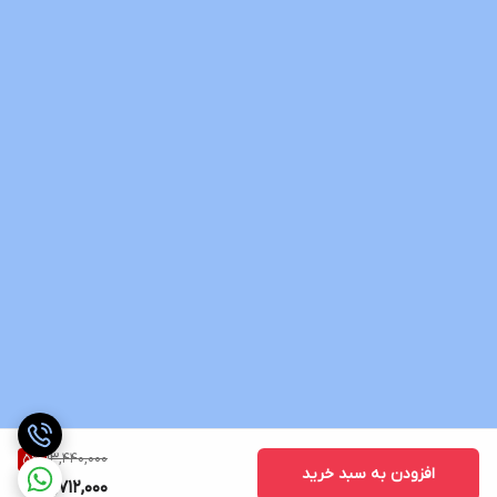
13,440,000
5
%
افزودن به سبد خرید
12,712,000