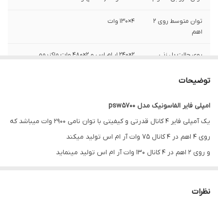
توان متوسط روی ۲
4×130 وات
اهم
روی حالت پل زنی
۲×240 ار ام اس و ۲×۴۸۰ وات ماکزیمم
وزن
2000 گرم
توضیحات
فیوز سایز
۲×۲۵ آمپر
امپلی فایر الفاسونیک مدل psw5700
یک آمپلی فایر ۴ کانال قدرتی و کیفیتی با توان نامی ۲۹۰۰ وات میباشد که
نسبت سیگنال به
9۰ دسی‌بل
نویز
روی ۴ اهم در ۴ کانال ۷۵ وات آر ام اس تولید میکند
و روی ۲ اهم در ۴ کانال ۱۳۰ وات آر ام اس تولید مینماید
ابعاد
45*30*8 سانتی‌متر
آمپلی
فایر
psw5700
آلفاسونیک
نیز
توان اسمی
۲۹۰۰ وات
قابلیت پل زنی و بریج دارد و درحالت بریج روی امپدانس ۴اهم ۲۴۰ وات
نظرات
آر ام اس تولید میکند و توان ماکزیمشش روی بریج تا ۴۸۰ وات ماکزیمم
THD
کمتر از ۰.۰۲ درصد
نیز میباشد