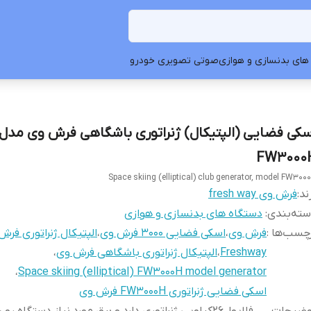
های بدنسازی و هوازی
صوتی تصویری خودرو
سکی فضایی (الپتیکال) ژنراتوری باشگاهی فرش وی مدل
FW3000
Space skiing (elliptical) club generator, model FW300
ند:
فرش وی fresh way
ته‌بندی
:
دستگاه های بدنسازی و هوازی
چسب‌ها :
فرش وی
،
اسکی فضایی ۳۰۰۰ فرش وی
،
الپتیکال ژنراتوری فرش
Freshway
،
الپتیکال ژنراتوری باشگاهی فرش وی
،
،
Space skiing (elliptical) FW3000H model generator
اسکی فضایی ژنراتوری FW3000H فرش وی