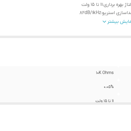
تاژ بهره برداری
:
۱۱ تا ۱۵ ولت
اسازی استریو
:
82dB/1kHz
ویت / برش برابری:
:
12dB
مایش بیشتر
20dB
:
Head Roo
اکثر ولتاژ خروجی
:
۷ولت RMS
بت S/N
:
105dB
مپدانس خروجی
:
۵۰ کیلو اهم
ساسیت ورودی
:
50mV-3V
رکانس پاسخگویی
:
10HZ-50KHZ(-1dB)
10K Ohms
کانس های مرکزی
:
BASS,MID BASS,MID,HIGH
0.05%
۱۱ تا ۱۵ ولت
82dB/1kHz
12dB