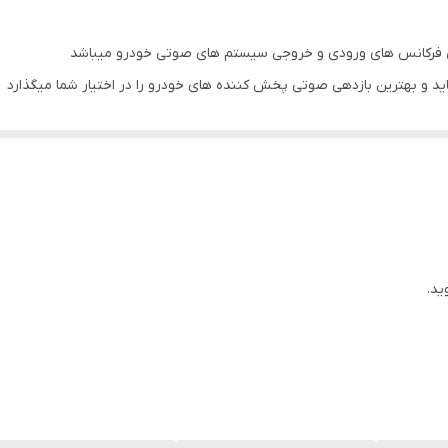
20dB
ید و بهترین بازدهی صوتی پخش کننده های خودرو را در اختیار شما میگذارد
۷ولت RMS
 ساب ووفر از کمترین تا بیشترین فرکانس تولیدی موزیک را با تفکیک و تقویت
105dB
 اهمیت دارد
۵۰ کیلو اهم
50mV-3V
10HZ-50KHZ(-1dB)
ید.
BASS,MID BASS,MID,HIGH