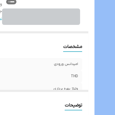
ول
جد
تق
ن
m
حد
نس
مشخصات
ا
ح
ف
امپدانس ورودی
فر
THD
ولتاژ بهره برداری
جداسازی استریو
توضیحات
تقویت / برش برابری: