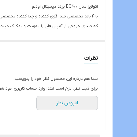
اکولایز مدل EQ400 برند دیجیتال اودیو
Head Room
با 4 باند تخصصی صدا قوی کننده و جدا کننده تخصصی فرکانس های ورودی و خروجی سیستم های صوتی خودرو میباشد
که صدای خروجی از آمپلی فایر را تقویت و تفکیک مینما
حداکثر ولتاژ خروجی
و با ولوم های قابل تنظیم برای باند های عقب و جلو و
نسبت S/N
مناسب برای کسانیست که کیفیت صدا در خودرو برایشان
امپدانس خروجی
نظرات
حساسیت ورودی
شما هم درباره این محصول نظر خود را بنویسید.
فرکانس پاسخگویی
برای ثبت نظر، لازم است ابتدا وارد حساب کاربری خود شو
فرکانس های مرکزی
افزودن نظر