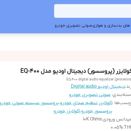
های بدنسازی و هوازی
صوتی تصویری خودرو
ولایزر (پروسسور) دیجیتال اودیو مدل EQ-400
EQ-400 digital audio equalizer (processo
ند:
دیجیتال اودیو Digital audio
ته‌بندی
:
صوتی تصویری خودرو
چسب‌ها :
اکولایزر تنظیم صدای خودرو
،
پروسسور سیستم صوتی خودرو
پروسسور خودرو
،
اکولایزر خودرو
مپدانس ورودی
:
10K Ohms
0.05%
:
TH