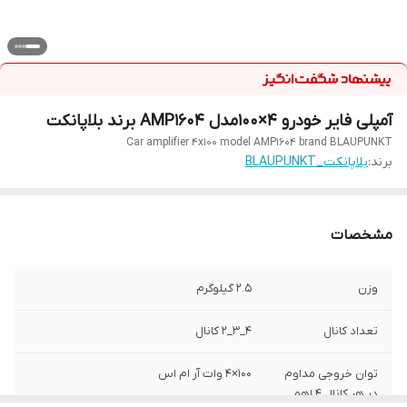
آمپلی فایر خودرو 4×100مدل AMP1604 برند بلاپانکت
Car amplifier 4x100 model AMP1604 brand BLAUPUNKT
برند:
بلاپانکت_BLAUPUNKT
مشخصات
وزن
2.5 گیلوگرم
تعداد کانال
4_3_2 کانال
توان خروجی مداوم
۱۰۰×۴ وات آر ام اس
در هر کانال 4 اهم