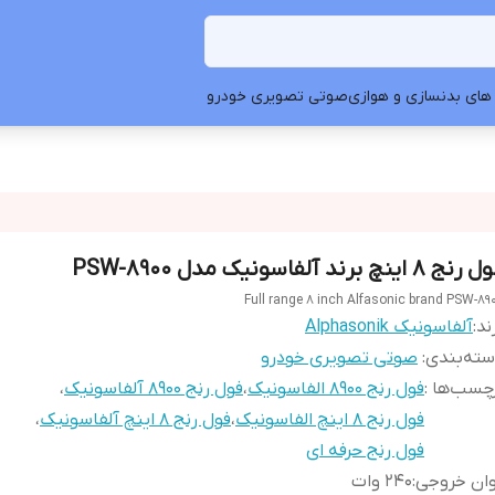
های بدنسازی و هوازی
صوتی تصویری خودرو
نج 8 اینچ برند آلفاسونیک مدل PSW-8900
Full range 8 inch Alfasonic brand PSW-89
ند:
آلفاسونیک Alphasonik
ته‌بندی
:
صوتی تصویری خودرو
چسب‌ها :
فول رنج ۸۹۰۰ الفاسونیک
،
فول رنج ۸۹۰۰ آلفاسونیک
،
فول رنج ۸ اینچ الفاسونیک
،
فول رنج ۸ اینچ آلفاسونیک
،
فول رنج حرفه ای
وان خروجی
:
240 وات