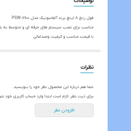
توضیحات
اندازه ویز کویل
فول رنج 8 اینچ برند آلفاسونیک مدل PSW-8900
ارتفاع ویز کویل
مناسب برای نصب سیستم های حرفه ای و متوسط به با
با قیمت مناسب و کیفیت وصداعالی
جنس بوبین ویز کویل
..قابلیت اتصال به آمپلی،دارای بولت فلزی و تکنولوژِی
وایر ویز کویل
منجمله تکنولوژی ویزکویل و های فکس فریت برای پرتا
و کیفیت ساخت بی نظیر جنس کف از کاغذ فشرده و فوق 
نوع تکنولوژی مگنت
نظرات
با توان نامی
240 وات
و توان متوسط
120 آر ام اس
.
تعداد
شما هم درباره این محصول نظر خود را بنویسید.
حساسیت
برای ثبت نظر، لازم است ابتدا وارد حساب کاربری خود شو
امپدانس
افزودن نظر
فرکانس پاسخ‌گویی