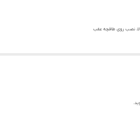
25.5 میلیمتر
8 میلیمتر
لا، نصب روی طاقچه عقب
Kapton
 جدید در طراحی مگنت
CCAW
ب صدای فوق العاده پرحجم و صاف
مقاوم .
High flux ferrite
یک جفت (۲ عدد)
93 dB
ید.
4 اهم
104 khz الی 18 hz