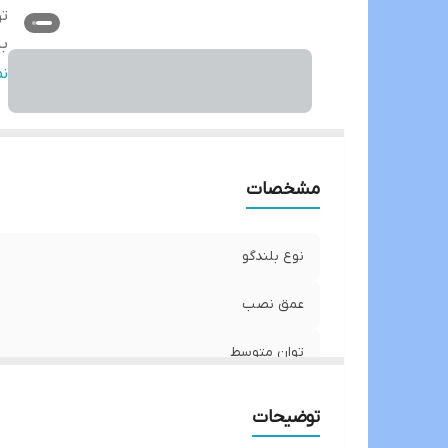
ت
ب
اب
ن
تع
م
ج
س
مشخصات
ح
ق
نوع بلندگو
نو
سا
عمق نصب
توان متوسط
بیشینه صدای خروجی
توضیحات