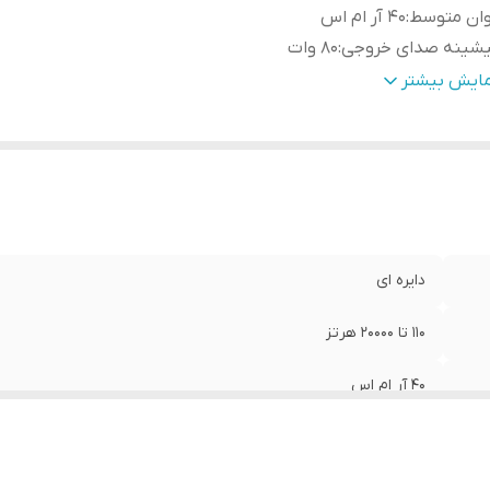
وان متوسط
:
40 آر ام اس
یشینه صدای خروجی
:
80 وات
عاد
:
۱۶×۶×۶
مایش بیشتر
داد
:
۲ عدد
دل
:
دایره ای
نس کف
:
کاغذ
ایز مگنت
:
80×40×15 میلیمتر
ساسیت
:
۹20dB
اب محافظ
:
دارد
دایره ای
ع بولت
:
آلمینیوم قرمز رنگ
یز
:
۴ اینچ
110 تا 20000 هرتز
40 آر ام اس
80 وات