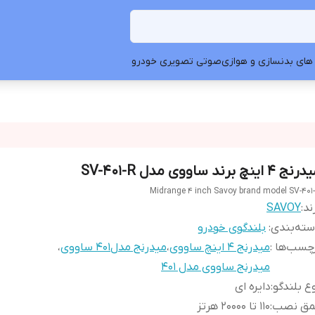
های بدنسازی و هوازی
صوتی تصویری خودرو
ج 4 اینچ برند ساووی مدل SV-401-R
Midrange 4 inch Savoy brand model SV-401
ند:
SAVOY
ته‌بندی
:
بلندگوی خودرو
چسب‌ها :
میدرنج ۴ اینچ ساووی
،
میدرنج مدل۴۰۱ ساووی
،
میدرنج ساووی مدل ۴۰۱
ع بلندگو
:
دایره ای
مق نصب
:
110 تا 20000 هرتز