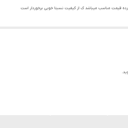
۱۶×۶×۶
۲ عدد
دایره ای
کاغذ
80×40×15 میلیمتر
۹20dB
ید.
دارد
آلمینیوم قرمز رنگ
۴ اینچ