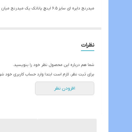
ابعاد
میدرنج دایره ای سایز ۶.۵ اینچ پاناتک یک میدرنج میان رده قیمت مناسب میباشد ک از کیفیت نسبتا خوبی برخوردار است
تعداد
مدل
جنس کف
نظرات
سایز مگنت
شما هم درباره این محصول نظر خود را بنویسید.
حساسیت
برای ثبت نظر، لازم است ابتدا وارد حساب کاربری خود شو
قاب محافظ
افزودن نظر
نوع بولت
سایز