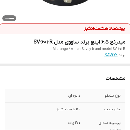
میدرنج ۶.۵ اینچ برند ساووی مدل SV-601-R
Midrange 6.5 inch Savoy brand model SV-601-R
برند:
SAVOY
مشخصات
نوع بلندگو
دایره ای
عمق نصب
120 تا 7000 هرتز
بیشینه صدای
200 وات
خروجی