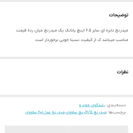
توان متوسط
100 آر ام اس
توضیحات
ابعاد
۱۶×۶×۶
میدرنج دایره ای سایز ۶.۵ اینچ پاناتک یک میدرنج میان رده قیمت
مناسب میباشد ک از کیفیت نسبتا خوبی برخوردار است
مدل
دایره ای
تعداد
۲ عدد
جنس کف
کاغذ
نظرات
سایز مگنت
۱۰۰×۵۰×۲۰ میلیمتر
حساسیت
۹۰dB
دسته‌بندی
:
بلندگوی خودرو
قاب محافظ
دارد
برچسب‌ها :
میدرنچ ۶/۵اینچ ساووی
،
میدرنج مدل۶۰۱ ساووی
نوع بولت
فلزی قرمز رنگ