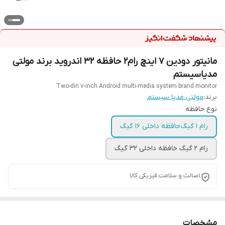
مانیتور دودین ۷ اینچ رام۲ حافظه ۳۲ اندروید برند مولتی
مدیاسیستم
Two-din 7-inch Android multi-media system brand monitor
برند:
مولتی مدیا سیستم
نوع حافظه
رام ۱ گیگ حافظه داخلی ۱۶ گیگ
رام ۲ گیگ خافظه داخلی ۳۲ گیگ
اصالت و سلامت فیزیکی کالا
مشخصات