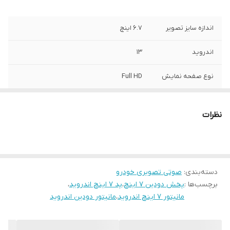
اندازه سایز تصویر
۶.۷ اینچ
اندروید
۱۳
نوع صفحه نمایش
Full HD
تکنولوژی نمایشگر
تاچ حرارتی خازنی از نوع IPS
نظرات
بلوتوث
دارد
WiFi
دارد
دسته‌بندی
:
صوتی تصویری خودرو
GPS
دارد آنلاین و آفلاین
برچسب‌ها :
پخش دودین ۷ اینچ
،
پد ۷ اینچ اندروید
،
مانیتور ۷ اینچ اندروید
،
مانیتور دودین اندروید
رادیو
دارد بصورت دیجیتالی
اقلام همراه کالا
سوکت برق فابریکی+آنتن جی پی اس+پورت