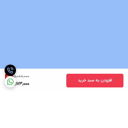
15,087,000
12
%
افزودن به سبد خرید
13,173,000