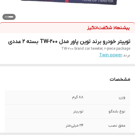
توییتر خودرو برند توین پاور مدل TW-200 بسته 2 عددی
TW-200 brand car tweeter, 2-piece package
برند:
Twin power
مشخصات
وزن
۸۸ گرم
نوع بلندگو
توییتر
عمق نصب
24 میلی‌متر