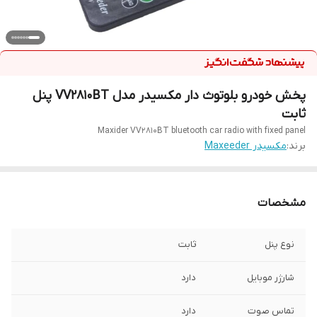
پخش خودرو بلوتوث دار مکسیدر مدل VV2810BT پنل
ثابت
Maxider VV2810BT bluetooth car radio with fixed panel
برند:
مکسیدر Maxeeder
مشخصات
نوع پنل
ثابت
شارژر موبایل
دارد
تماس صوت
دارد