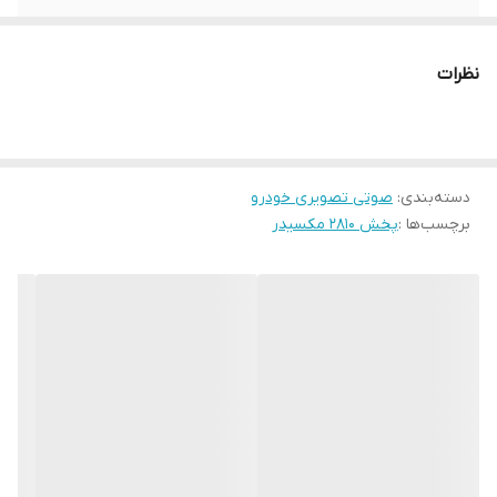
قابلیت دیسک نوری
ندارد
نظرات
رادیو
دارد
بلوتوث
دارد
دسته‌بندی
:
صوتی تصویری خودرو
فرمت های پخش
wma . mp3 . mp4
برچسب‌ها :
پخش ۲۸۱۰ مکسیدر
قابلیت اتصال به اپ
بله
مخصوص اندروید
موبایل
پورت USB
دو عدد
توان خروجی
4*۵۰
اقلام همراه کالا
ریموت کنترل + سوکت برق