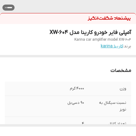
آمپلی فایر خودرو کارینا مدل XW-604
Karina car amplifier model XW-604
برند:
کارینا karina
مشخصات
وزن
۴۰۰۰ گرم
نسبت سیگنال به
90 دسی‌بل
نویز
تعداد کانال
4