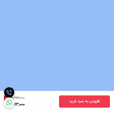
9,359,000
18
%
افزودن به سبد خرید
7,613,000