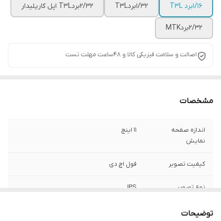
1/16برد T3L
1/32بردT3L
2/32بردT3L اپل کارپلیدار
2/32بردMTK
اصالت و سلامت فیزیکی کالا و 48ساعت مهلت تست
مشخصات
اندازه صفحه
11 اینچ
نمایش
کیفیت تصویر
فول اچ دی
نوع تصویر
IPS
سیستم عامل
اندروید 12
توضیحات