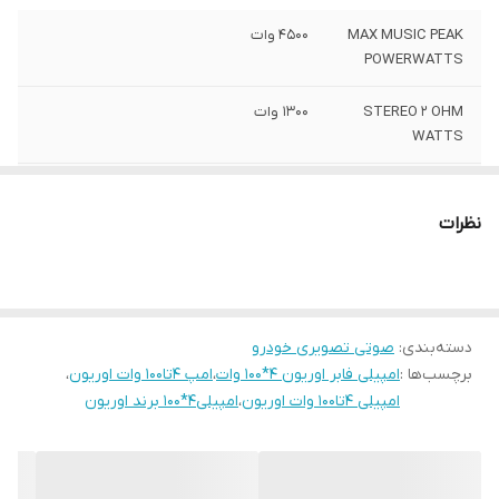
MAX MUSIC PEAK
4500 وات
POWERWATTS
STEREO 2 OHM
1300 وات
WATTS
TOTAL MUSICAL
2250 وات
WATTS
نظرات
روی 2 اهم
1300 وات استریو
روی ۴ اهم
4*100 وات ار ام اس
دسته‌بندی
:
صوتی تصویری خودرو
فرکانس پاسخگویی
10هرتز تا 30 کیلوهرتز
برچسب‌ها :
امپیلی فابر اوریون 4*100 وات
،
امپ 4تا100 وات اوریون
،
امپیلی 4تا100 وات اوریون
،
امپیلی4*100 برند اوریون
امپدانس ورودی
22k ohm
خاموش روشن
دارد