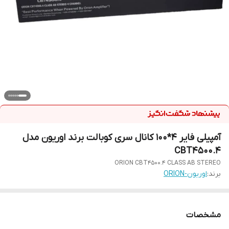
آمپیلی فایر 4*100 کانال سری کوبالت برند اوریون مدل
CBT4500.4
ORION CBT4500.4 CLASS AB STEREO
برند:
اوریون-ORION
مشخصات