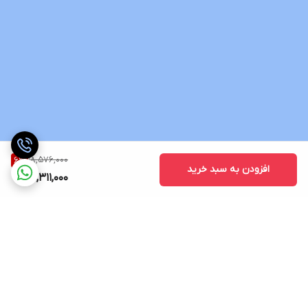
18,576,000
6
%
افزودن به سبد خرید
17,311,000
برگشت به بالا