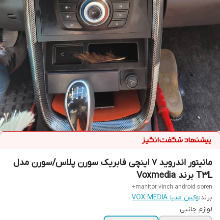
مانیتور اندروید 7 اینچی فابریک سورن پلاس/سورن مدل
T3L برند Voxmedia
manitor 7inch android soren+
برند:
وکس مدیا VOX MEDIA
لوازم جانبی