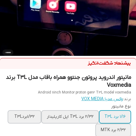
مانیتور اندروید پروتون جنتوو همراه باقاب مدل T3L برند
Voxmedia
Android 11inch Monitor proton gen2 T3L model voxmedia
برند:
وکس مدیا VOX MEDIA
نوع مانیتور
1/16 برد T3L
2/32 برد T3L اپل کارپلیدار
1/32بردT3L
2/32 برد MTK