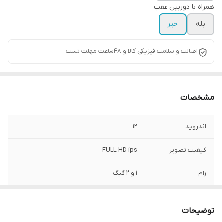
همراه با دوربین عقب
بله
خیر
اصالت و سلامت فیزیکی کالا و 48ساعت مهلت تست
مشخصات
اندروید
۱۲
کیفیت تصویر
FULL HD ips
رام
1 و 2 گیگ
اقلام همراه کالا
قاب فرم مخصوص پروتون جن ۲ +سوکت
فابریک و پک سیم کشی کامل+ آنتن GPS+دو
توضیحات
عدد پورت USB