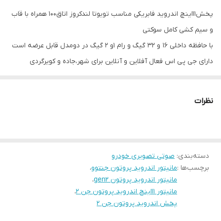
پخش11اینچ اندروید فابریکی مناسب تویوتا لندکروز اتاق100 همراه با قاب
دارای
بلوتوث، gps، wifi، usb و ...
و سیم کشی کامل سوکتی
حافظه داخلی
16 و 32 گیگ
با حافظه داخلی 16 و 32 گیگ و رام 1و 2 گیگ در دومدل قابل عرضه است
دارای جی پی اس فعال آفلاین و آنلاین برای شهر،جاده و کویرگردی
و وای فای و بلوتوث و تماس صوتی بدون نیاز به نصب میکروفون
سیستم عامل اندروید12و13 میباشد و دارای کیفیت تصویر فول اچ دی و
نظرات
ips با تاچ حرارتی خازنی میباشد
دارای 2 پورت usb قوی جهت شارژ کردن موبایل و پخش موسیقی و فیلم
قابلیت نصب دوربین دنده عقب و دوربین جلو و 360 درجه
دسته‌بندی
:
صوتی تصویری خودرو
قابلیت آپشن میرولینک دارد (انتقال تصویر گوشی بروی مانیتور)
برچسب‌ها :
مانیتور اندروید پروتون جنتوو
،
سوکت های خروجی فابریک میباشد بجهت عدم تداخل در سیم کشی
مانیتور اندروید پروتون gen2
،
خودرو شما
مانیتور ۱۱اینچ اندروید پروتون جن ۲
،
پخش اندروید پروتون جن ۲
قابلیت نصب و پخش برنامه هایی نظیر اسنپ راننده تلویبیون آنتن
واتساپ تلگرام و ... از اپ استور بصورت رایگان