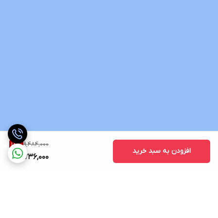
9,484,000
18
%
افزودن به سبد خرید
7,736,000