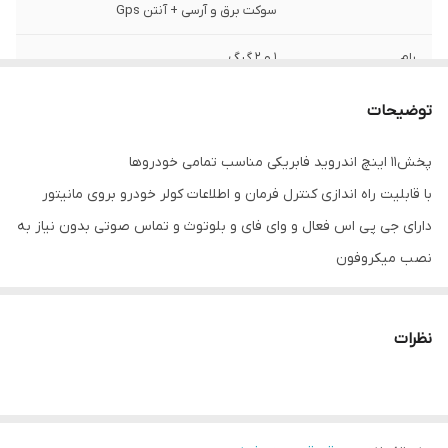
سوکت برق و آرسی + آنتن Gps
رام
1 و 2 گیگ
حافظه داخلی
16 و 32 گیگ
توضیحات
پخش11 اینچ اندروید فابریکی مناسب تمامی خودروها
با قابلیت راه اندازی کنترل فرمان و اطلاعات کولر خودرو بروی مانیتور
دارای جی پی اس فعال و وای فای و بلوتوث و تماس صوتی بدون نیاز به
نصب میکروفون
سیستم عامل اندروید12 میباشد و دارای کیفیت تصویر فول اچ دی و ips
میباشد
نظرات
دارای 2 پورت usb قوی جهت شارژ کردن موبایل و پخش موسیقی
قابلیت نصب دوربین دنده عقب و دوربین جلو و 360 درجه
16باند لول اکولایزر دارد و سیستم خروجی 6 ولتی میباشد