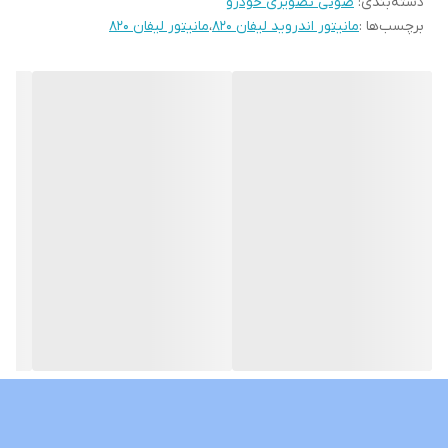
دسته‌بندی
:
صوتی تصویری خودرو
قابلیت آپشن میرولینک دارد (انتقال تصویر گوشی بروی مانیتور)
برچسب‌ها :
مانیتور اندروید لیفان 820
،
مانیتور لیفان 820
سوکت های خروجی فابریک میباشد بجهت عدم تداخل در سیم کشی
خودرو شما
حافظه داخلی 16 و 32 گیگ و رام 1و 2 گیگ در دومدل قابل عرضه است
قابلیت نصب و پخش برنامه هایی نظیر اسنپ راننده تلویبیون آنتن
واتساپ تلگرام و ... از اپ استور بصورت رایگان
نمونه های نصب شده در گالری قابل نمایش است
لطفا نوع خودروی خود را داخل توضیحات درج بفرمایید تا مانیتور با قاب
مخصوص خودروی خودتان ارسال گردد
درصورت نیاز به راهنمایی کامل و خرید بدون نقص لطفا با شماره همراه
داخل سایت تماس بگیرید
نمونه های مشابه با ابعاد و حافظه داخلی های مختلف نیز موجود
میباشد