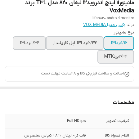
مانیتور11 اینچ اندروید12 لیفان 820 مدل T3L برند
VoxMedia
lifan820 android monitor
برند:
وکس مدیا VOX MEDIA
نوع مانیتور
1/16بردt3l
2/32برد t3l اپل کارپلیدار
1/32بردt3L
2/32بردMTK
اصالت و سلامت فیزیکی کالا و 48ساعت مهلت تست
مشخصات
کیفیت تصویر
Full HD ips
اقلام همراه کالا
قاب فرم لیفان 820 +کنباس مخصوص +