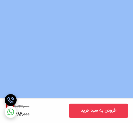
9,732,000
12
%
افزودن به سبد خرید
8,486,000