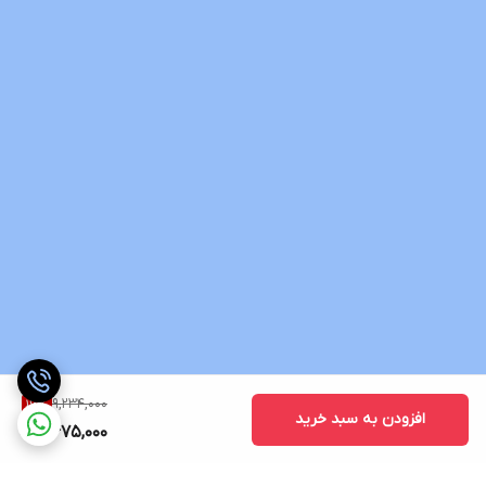
9,234,000
16
%
افزودن به سبد خرید
7,675,000