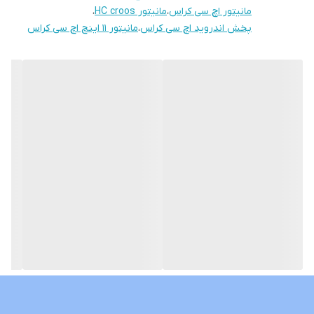
سوکت های خروجی فابریک میباشد بجهت عدم تداخل در سیم کشی
مانیتور اچ سی کراس
،
مانیتور HC croos
،
خودرو شما
پخش اندروید اچ سی کراس
،
مانیتور 11 اینچ اچ سی کراس
قابلیت نصب و پخش برنامه هایی نظیر اسنپ راننده تلویبیون آنتن
واتساپ تلگرام و ... از اپ استور بصورت رایگان
نمونه های نصب شده در گالری واتساپ قابل نمایش است
لطفا نوع خودروی خود را داخل توضیحات درج بفرمایید تا مانیتور با قاب
مخصوص خودروی خودتان ارسال گردد
درصورت نیاز به راهنمایی کامل و خرید بدون نقص لطفا با شماره همراه
داخل سایت تماس بگیرید
نمونه های مشابه با ابعاد و حافظه داخلی های مختلف نیز موجود
میباشد