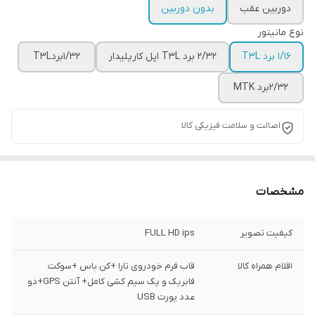
دوربین عقب
بدون دوربین
نوع مانیتور
1/16 برد T3L
2/32 برد T3L اپل کارپلیدار
1/32بردT3L
2/32برد MTK
اصالت و سلامت فیزیکی کالا
مشخصات
کیفیت تصویر
FULL HD ips
اقلام همراه کالا
قاب فرم خودروی تارا +کن باس +سوکت
فابریک و پک سیم کشی کامل+ آنتن GPS+دو
عدد پورت USB