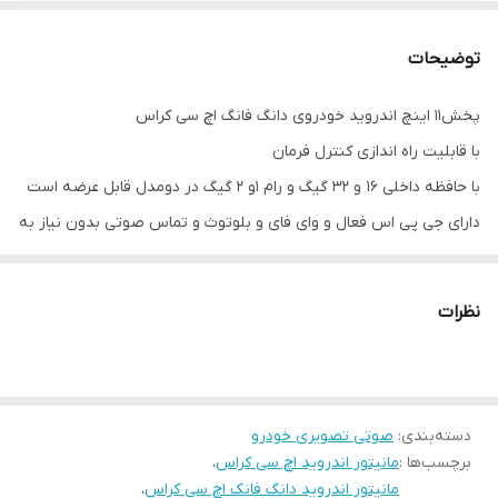
حافظه داخلی
16 و 32 گیگ
توضیحات
رام
1 و 2 گیگ
پخش11 اینچ اندروید خودروی دانگ فانگ اچ سی کراس
با قابلیت راه اندازی کنترل فرمان
با حافظه داخلی 16 و 32 گیگ و رام 1و 2 گیگ در دومدل قابل عرضه است
دارای جی پی اس فعال و وای فای و بلوتوث و تماس صوتی بدون نیاز به
نصب میکروفون
سیستم عامل اندروید12 میباشد و دارای کیفیت تصویر فول اچ دی و ips
نظرات
میباشد
دارای 2 پورت usb قوی جهت شارژ کردن موبایل و پخش موسیقی
قابلیت نصب دوربین دنده عقب و دوربین جلو و 360 درجه
16باند لول اکولایزر دارد و سیستم خروجی 6 ولتی میباشد
دسته‌بندی
:
صوتی تصویری خودرو
برچسب‌ها :
مانیتور اندروید اچ سی کراس
،
قابلیت آپشن میرولینک دارد (انتقال تصویر گوشی بروی مانیتور)
مانیتور اندروید دانگ فانک اچ سی کراس
،