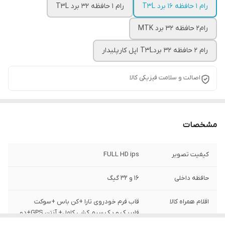
رام 1 حافظه 16 برد T3L
رام 1 حافظه 32 برد T3L
رام2 حافظه 32 برد MTK
رام 2 حافظه 32 بردT3L اپل کارپلیدار
اصالت و سلامت فیزیکی کالا
مشخصات
کیفیت تصویر
FULL HD ips
حافظه داخلی
16 و 32 گیگ
اقلام همراه کالا
قاب فرم خودروی تارا +کن باس +سوکت
فابریک و پک سیم کشی کامل+ آنتن GPS+دو
عدد پورت USB