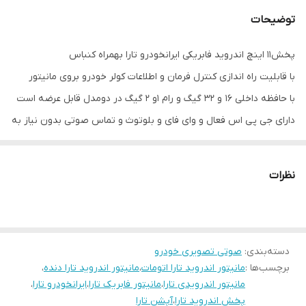
توضیحات
رام
1 و 2 گیگ
پخش11 اینچ اندروید فابریکی ایرانخودرو تارا بهمراه کنباس
با قابلیت راه اندازی کنترل فرمان و اطلاعات کولر خودرو بروی مانیتور
با حافظه داخلی 16 و 32 گیگ و رام 1و 2 گیگ در دومدل قابل عرضه است
دارای جی پی اس فعال و وای فای و بلوتوث و تماس صوتی بدون نیاز به
نصب میکروفون
سیستم عامل اندروید12 میباشد و دارای کیفیت تصویر فول اچ دی و ips
نظرات
میباشد
دارای 2 پورت usb قوی جهت شارژ کردن موبایل و پخش موسیقی
قابلیت نصب دوربین دنده عقب و دوربین جلو و 360 درجه
16باند لول اکولایزر دارد و سیستم خروجی 6 ولتی میباشد
دسته‌بندی
:
صوتی تصویری خودرو
برچسب‌ها :
مانیتور اندروید تارا اتومات
،
مانیتور اندروید تارا دنده
،
قابلیت آپشن میرولینک دارد (انتقال تصویر گوشی بروی مانیتور)
مانیتور اندرویدی تارا
،
مانیتور فابریک تارا
،
ایرانخودرو تارا
،
سوکت های خروجی فابریک میباشد بجهت عدم تداخل در سیم کشی
پخش اندروید تارا
،
آپشن تارا