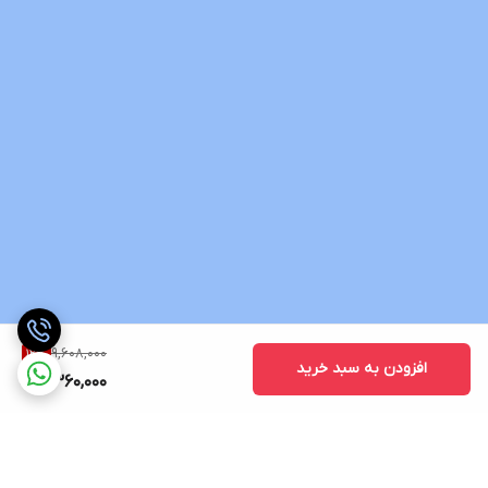
9,608,000
12
%
افزودن به سبد خرید
8,360,000