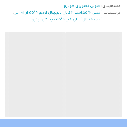
دسته‌بندی
:
صوتی تصویری خودرو
برچسب‌ها :
آمپلی 4*55
،
آمپ 4 کانال دیجیتال اودیو 4*55 آر ام اس
،
آمپ 4 کانال
،
آپیلی فابر 4*55 دیجیتال اودیو