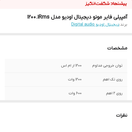
آمپیلی فایر مونو دیجیتال اودیو مدل 1200.1Rms
برند:
دیجیتال اودیو Digital audio
مشخصات
توان خروجی مداوم
1200 ار ام اس
روی تک اهم
1200 وات
روی 2 اهم
600 وات
راه اندازی هر نوع
بله
ساب
نظرات