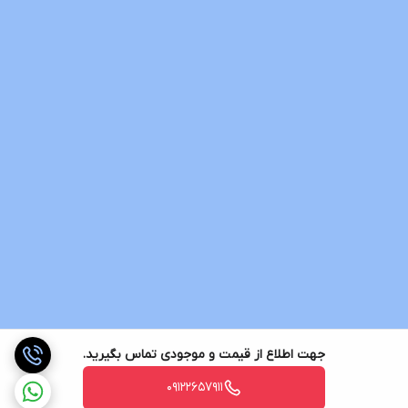
جهت اطلاع از قیمت و موجودی تماس بگیرید.
09122657911