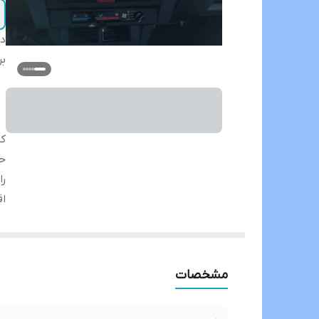
دس
بر
ک
حا
را
اق
مشخصات