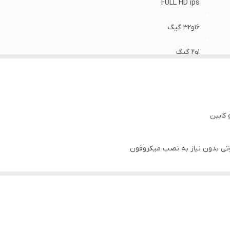
FULL HD ips
۱۶و۳۲ گیگ
۱و۲ گیگ
قاب فرم مخصوص+ پک کامل سیم کشی+سوکت فابریک برق
تی بدون نیاز به نصب میکروفون