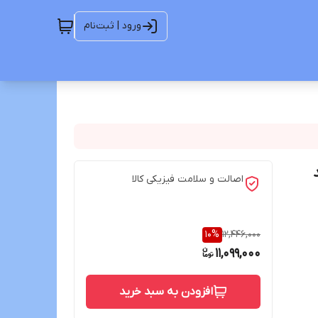
ورود | ثبت‌نام
ل t3l برند
اصالت و سلامت فیزیکی کالا
10
%
12,446,000
11,099,000
افزودن به سبد خرید