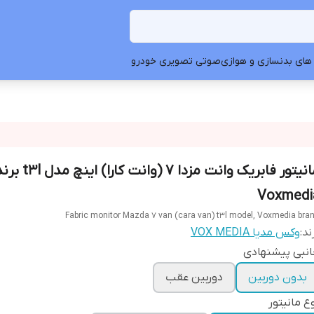
های بدنسازی و هوازی
صوتی تصویری خودرو
مانیتور فابریک وانت مزدا ۷ (وانت کارا) اینچ مد
Voxmedi
Fabric monitor Mazda 7 van (cara van) t3l model, Voxmedia bra
ند:
وکس مدیا VOX MEDIA
نبی پیشنهادی
بدون دوربین
دوربین عقب
ع مانیتور