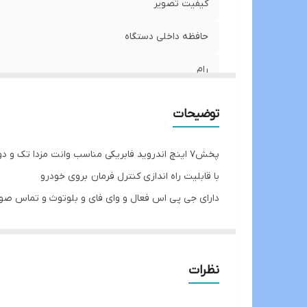
کیفیت تصویر
حافظه داخلی دستگاه
رام
اقلام همراه کالا
توضیحات
پخش7 اینچ اندروید فابریکی مناسب وانت مزدا تک و دو کابین
با قابلیت راه اندازی کنترل فرمان بروی خودرو
دارای جی پی اس فعال و وای فای و بلوتوث و تماس صو
سیستم عامل اندروید12 میباشد و دارای کیفیت تصویر فول اچ دی و ips میباشد
دارای 2 پورت usb قوی جهت شارژ کردن موبایل و پخش موسیقی
قابلیت نصب دوربین دنده عقب و دوربین جلو و 360 درجه
نظرات
16باند لول اکولایزر دارد و سیستم خروجی 6 ولتی میباشد