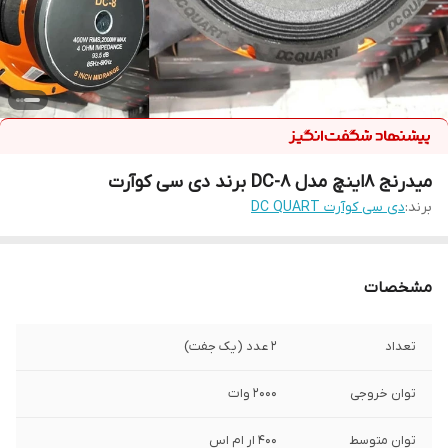
میدرنج ۸اینچ مدل DC-8 برند دی سی کوآرت
برند:
دی سی کوآرت DC QUART
مشخصات
تعداد
2 عدد (یک جفت)
توان خروجی
2000 وات
توان متوسط
400 ار ام اس