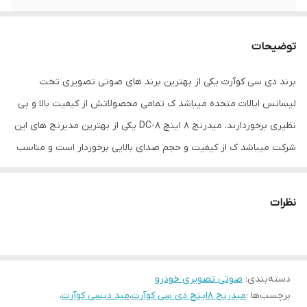
امپدانس
4 اهم
توضیحات
حساسیت
93.5 دسیبل
برند دی سی کوآرت یکی از بهترین برند های صوتی تصویری تخت
فرکانس پاسخگویی
83هرتز تا 6000 هرتز
لیسانس ایالات متحده میباشد ک تمامی محصولاتش از کیفیت بالا و بی
قاب محافظ
قاب فلزی دارد
نظیری برخوردارند. میدرنج ۸ اینچ DC-8 یکی از بهترین مدیرنج های این
شرکت میباشد ک از کیفیت و حجم صدای بالایی برخوردار است و مناسب
جنس بولت
کربن
سیستم های صوتی حرفه ای در خودرو میباشد .از نقاط قوت این میدرنج
قیمت مناسب نسبت به رقبا و کیفیت بالای آن میباشد ک با فرکانس
نظرات
پاسخگویی ۸۳تا ۶۰۰۰ هرتز تمامی تن های صدایی مورد نیاز یک سیستم
حرفه ای را پشتیبانی میکنید. توان نامی این میدرنج ۲۰۰۰ وات است و
توان متوسط آن ۴۰۰ ار ام اس است که این حجم از توان این میدرنج را از
دسته‌بندی
:
صوتی تصویری خودرو
سایر رقبا متمایز میکند. اطلاعات بیشتر راجب این محصول روی جعبه آن
برچسب‌ها :
میدرنج 8اینچ دی سی کوآرت
،
مید دیسی کوآرت
،
حک گردید است.