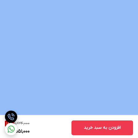
9,234,000
18
%
افزودن به سبد خرید
7,551,000