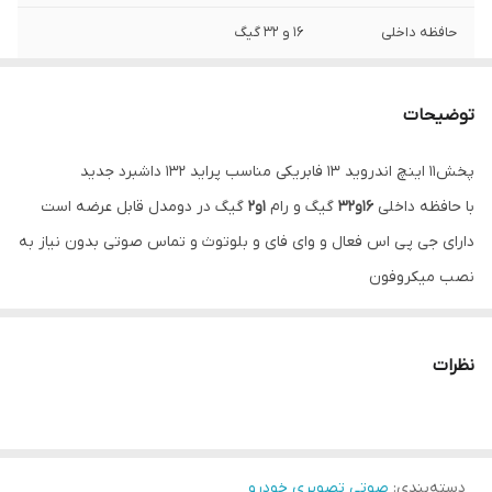
حافظه داخلی
16 و 32 گیگ
اقلام همراه کالا
قاب فرم پراید + سوکت و پک سیم کشی کامل
+ پورت یو اس بی +آنتن GPS
توضیحات
پخش11 اینچ اندروید 13 فابریکی مناسب پراید 132 داشبرد جدید
با حافظه داخلی
16و32
گیگ و رام
1و2
گیگ در دومدل قابل عرضه است
دارای جی پی اس فعال و وای فای و بلوتوث و تماس صوتی بدون نیاز به
نصب میکروفون
سیستم عامل اندروید12 میباشد و دارای کیفیت تصویر فول اچ دی و ips
میباشد
نظرات
دارای 2 پورت usb قوی جهت شارژ کردن موبایل و پخش موسیقی
قابلیت نصب دوربین دنده عقب و دوربین جلو و 360 درجه
16باند لول اکولایزر دارد و سیستم خروجی 6 ولتی میباشد
دسته‌بندی
:
صوتی تصویری خودرو
قابلیت آپشن میرولینک دارد (انتقال تصویر گوشی بروی مانیتور)