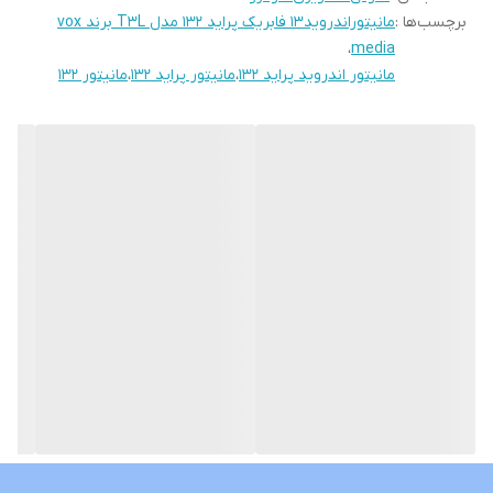
برچسب‌ها :
مانیتوراندروید13 فابریک پراید ۱۳۲ مدل T3L برند vox
سوکت های خروجی فابریک میباشد بجهت عدم تداخل در سیم کشی
،
media
خودرو شما
مانیتور اندروید پراید ۱۳۲
،
مانیتور پراید 132
،
مانیتور 132
قابلیت نصب و پخش برنامه هایی نظیر اسنپ راننده تلویبیون آنتن
واتساپ تلگرام و ... از اپ استور بصورت رایگان
نمونه های نصب شده در گالری قابل نمایش است
لطفا نوع خودروی خود را داخل توضیحات درج بفرمایید تا مانیتور با قاب
مخصوص خودروی خودتان ارسال گردد
درصورت نیاز به راهنمایی کامل و خرید بدون نقص لطفا با شماره همراه
داخل سایت تماس بگیرید
نمونه های مشابه با ابعاد و حافظه داخلی های مختلف نیز موجود
میباشد