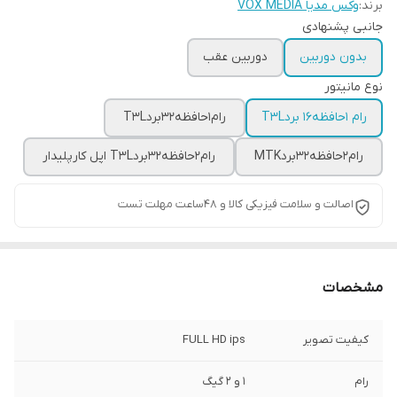
برند:
وکس مدیا VOX MEDIA
جانبی پشنهادی
بدون دوربین
دوربین عقب
نوع مانیتور
رام 1حافظه16 بردT3L
رام1حافظه32بردT3L
رام2حافظه32بردMTK
رام2حافظه32بردT3L اپل کارپلیدار
اصالت و سلامت فیزیکی کالا و 48ساعت مهلت تست
مشخصات
کیفیت تصویر
FULL HD ips
رام
1 و 2 گیگ