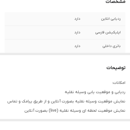
مشخصات
ردیابی انلاین
دارد
اپلیکیشن فارسی
دارد
باتری داخلی
دارد
میکروفون داخلی
دارد
توضیحات
یک سال اکانت
دارد
رایگان
امکانات:
ردیابی و موقعیت یابی وسیله نقلیه
الباقی امکانات در
.
توضیحات نوشته
نمایش موقعیت وسیله نقلیه بصورت آنلاین و از طریق پیامک و تماس
شده
نمایش موقعیت لحظه ای وسیله نقلیه (live) بصورت آنلاین
مشاهده مسیرهای پیموده شده توسط وسیله نقلیه
اپلیکیشن IOS و اندروید فارسی