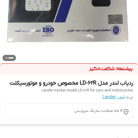
ردیاب لندر مدل LD-62R مخصوص خودرو و موتورسیکلت
Lander tracker model LD-62R for cars and motorcycles
برند:
لندر Lander
12 ماه ضمانت سارنگ سرویس