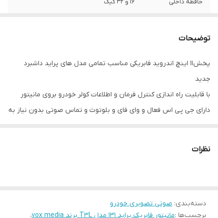
حافظه داخلی
16 و 32 گیگ
اقلام همراه کالا
قاب فرم پراید + سوکت و پک سیم کشی کامل
+ پورت یو اس بی +آنتن GPS
توضیحات
پخش11 اینچ اندروید فابریکی مناسب تمامی مدل های پراید داشبرد
جدید
با قابلیت راه اندازی کنترل فرمان و اطلاعات کولر خودرو بروی مانیتور
دارای جی پی اس فعال و وای فای و بلوتوث و تماس صوتی بدون نیاز به
نصب میکروفون
سیستم عامل اندروید12 میباشد و دارای کیفیت تصویر فول اچ دی و ips
نظرات
میباشد
دارای 2 پورت usb قوی جهت شارژ کردن موبایل و پخش موسیقی
قابلیت نصب دوربین دنده عقب و دوربین جلو و 360 درجه
16باند لول اکولایزر دارد و سیستم خروجی 6 ولتی میباشد
دسته‌بندی
:
صوتی تصویری خودرو
برچسب‌ها :
مانیتور فابریک پراید 131 مدل T3L برند vox media
،