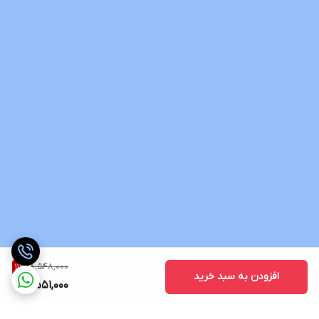
8,548,000
11
%
افزودن به سبد خرید
7,551,000