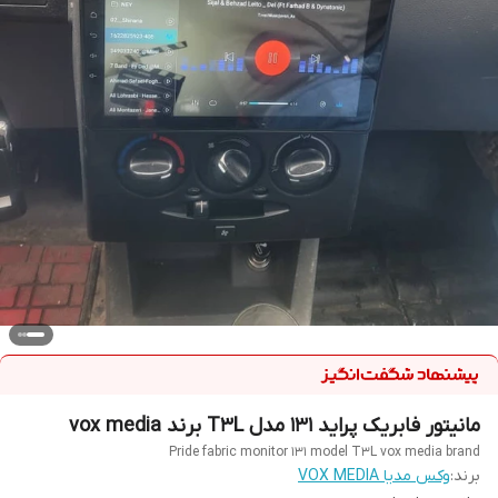
مانیتور فابریک پراید 131 مدل T3L برند vox media
Pride fabric monitor 131 model T3L vox media brand
برند:
وکس مدیا VOX MEDIA