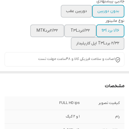
جانبی پیشنهادی
بدون دوربین
دوربین عقب
نوع مانیتور
۱/۱۶ برد t3l
1/32بردT3L
2/32بردMTK
2/32 بردT3L اپل کارپلیدار
اصالت و سلامت فیزیکی کالا و 48ساعت مهلت تست
مشخصات
کیفیت تصویر
FULL HD ips
رام
1 و 2 گیگ