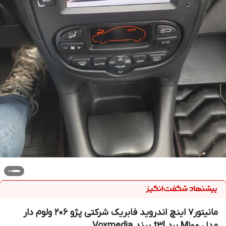
مانیتور7 اینچ اندروید فابریک شرکتی پژو 206 ولوم دار
مدل M100 برد t3l برند Voxmedia