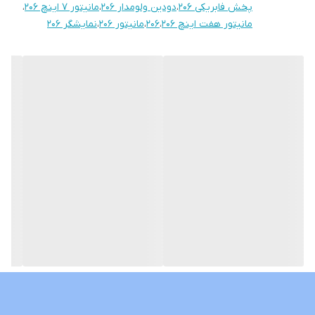
پخش فابریکی ۲۰۶
،
دودین ولومدار ۲۰۶
،
مانیتور ۷ اینچ ۲۰۶
،
قابلیت آپشن میرولینک دارد (انتقال تصویر گوشی بروی مانیتور)
مانیتور هفت اینچ ۲۰۶
،
۲۰۶
،
مانیتور ۲۰۶
،
نمایشگر ۲۰۶
سوکت های خروجی فابریک میباشد بجهت عدم تداخل در سیم کشی
خودرو شما
قابلیت نصب و پخش برنامه هایی نظیر اسنپ راننده تلویبیون آنتن
واتساپ تلگرام و ... از اپ استور بصورت رایگان