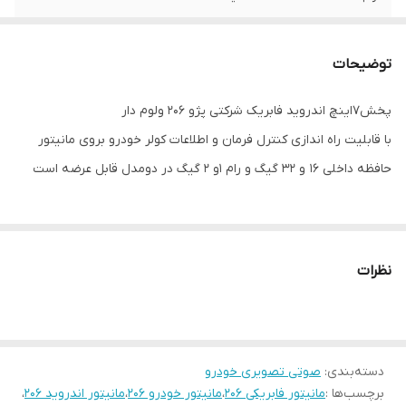
WiFi
دارد
توضیحات
GPS
آنلاین و آفلاین
پخش7اینچ اندروید فابریک شرکتی پژو 206 ولوم دار
بلوتوث
دارد با قابلیت تماس صوتی
با قابلیت راه اندازی کنترل فرمان و اطلاعات کولر خودرو بروی مانیتور
پورت USB
2عدد
حافظه داخلی 16 و 32 گیگ و رام 1و 2 گیگ در دومدل قابل عرضه است
اقلام همراه کالا
مانیتور7 اینچ فابریکی دودین اندروید+ قاب
دارای جی پی اس فعال و وای فای و بلوتوث و صوت بدون نیاز به نصب
فرم مخصوص+سوکت و کابل برق و
آرسی+آنتنGPS
میکروفون
نظرات
سیستم عامل اندروید12 میباشد و دارای کیفیت تصویر فول اچ دی و ips
میباشد
دارای 2 پورت usb قوی جهت شارژ کردن موبایل و پخش موسیقی
دسته‌بندی
:
صوتی تصویری خودرو
قابلیت نصب دوربین دنده عقب و دوربین جلو و 360 درجه
برچسب‌ها :
مانیتور فابریکی ۲۰۶
،
مانیتور خودرو ۲۰۶
،
مانیتور اندروید ۲۰۶
،
16باند لول اکولایزر دارد و سیستم خروجی 6 ولتی میباشد