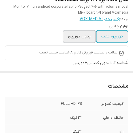
Monitor 7 inch android corporate fabric Peugeot 206 with volume model
M100 board t3l brand Voxmedia
برند:
وکس مدیا VOX MEDIA
لوازم جانبی
دوربین عقب
بدون دوربین
اصالت و سلامت فیزیکی کالا و 48ساعت مهلت تست
شناسه کالا
بدون کنباس+دوربین
مشخصات
کیفیت تصویر
FULL HD IPS
حافظه داخلی
32 گیگ
رام
2 گیگ