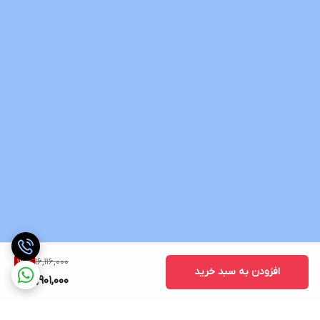
16,116,000
13
%
افزودن به سبد خرید
13,901,000