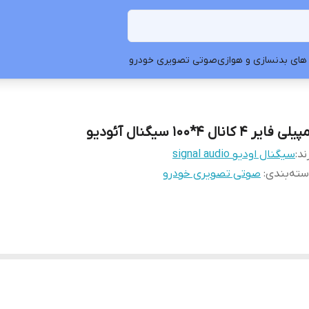
های بدنسازی و هوازی
صوتی تصویری خودرو
لی فایر 4 کانال 4*100 سیگنال آئودیو
ند:
سیگنال اودیو signal audio
ته‌بندی
:
صوتی تصویری خودرو