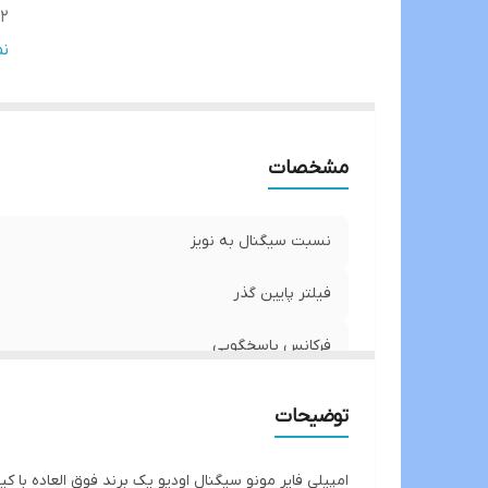
2 اهم
1 اهم
ن
مشخصات
نسبت سیگنال به نویز
فیلتر پایین گذر
فرکانس پاسخگویی
2 اهم
توضیحات
1 اهم
امپیلی فایر مونو سیگنال اودیو یک برند فوق العاده با کیفیت و قوی جهت راه اندازی ساب با توان خر