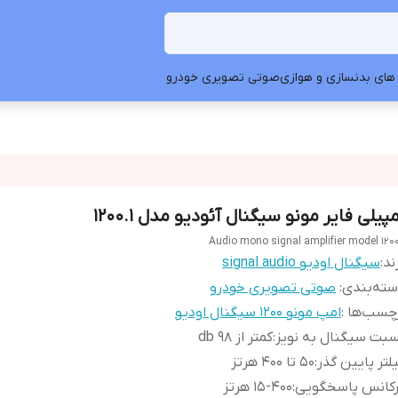
های بدنسازی و هوازی
صوتی تصویری خودرو
پیلی فایر مونو سیگنال آئودیو مدل 1200.1
Audio mono signal amplifier model 1200
ند:
سیگنال اودیو signal audio
ته‌بندی
:
صوتی تصویری خودرو
چسب‌ها :
امپ مونو ۱۲۰۰ سیگنال اودیو
بت سیگنال به نویز
:
کمتر از 98 db
لتر پایین گذر
:
50 تا 400 هرتز
رکانس پاسخگویی
:
15-400 هرتز