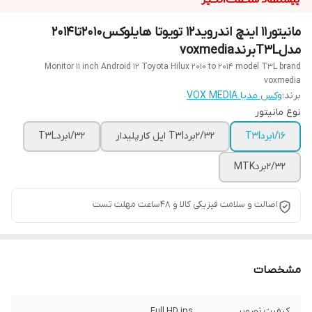
مانیتور11 اینچ اندروید12 تویوتا هایلوکس2010تا2014
مدلT3Lبرندvoxmedia
Monitor 11 inch Android 12 Toyota Hilux 2010 to 2014 model T3L brand
voxmedia
برند:
وکس مدیا VOX MEDIA
نوع مانیتور
1/16بردT3l
2/32بردT3l اپل کارپلیدار
1/32بردT3L
2/32بردMTK
اصالت و سلامت فیزیکی کالا و 48ساعت مهلت تست
مشخصات
کیفیت تصویر
Full HD ips