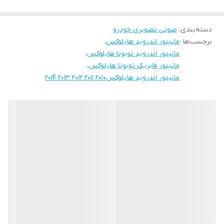
16باند لول اکولایزر دارد و سیستم خروجی 6 ولتی میباشد
دسته‌بندی
:
صوتی تصویری خودرو
قابلیت آپشن میرولینک دارد (انتقال تصویر گوشی بروی مانیتور)
برچسب‌ها :
مانیتور اندروید هایلوکس
،
سوکت های خروجی فابریک میباشد بجهت عدم تداخل در سیم کشی
مانیتور اندروید تویوتا هایلوکس
،
خودرو شما
مانیتور فابریک تویوتا هایلوکس
،
حافظه داخلی 16 و 32 گیگ و رام 1و 2 گیگ در دومدل قابل عرضه است
مانیتور اندروید هایلوکس2010 2011 2012 2013 2014
قابلیت نصب و پخش برنامه هایی نظیر اسنپ راننده تلویبیون آنتن
واتساپ تلگرام و ... از اپ استور بصورت رایگان
نمونه های نصب شده در گالری قابل نمایش است
لطفا نوع خودروی خود را داخل توضیحات درج بفرمایید تا مانیتور با قاب
مخصوص خودروی خودتان ارسال گردد
درصورت نیاز به راهنمایی کامل و خرید بدون نقص لطفا با شماره همراه
داخل سایت تماس بگیرید
نمونه های مشابه با ابعاد و حافظه داخلی های مختلف نیز موجود
میباشد