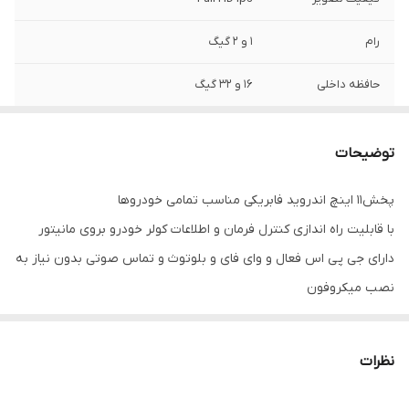
رام
1 و 2 گیگ
حافظه داخلی
16 و 32 گیگ
اقلام همراه کالا
قاب فرم هایلوکس2010تا2014 + کابل و سوکت
برق و آرسی +/انتنGps
توضیحات
پخش11 اینچ اندروید فابریکی مناسب تمامی خودروها
با قابلیت راه اندازی کنترل فرمان و اطلاعات کولر خودرو بروی مانیتور
دارای جی پی اس فعال و وای فای و بلوتوث و تماس صوتی بدون نیاز به
نصب میکروفون
سیستم عامل اندروید12 میباشد و دارای کیفیت تصویر فول اچ دی و ips
میباشد
نظرات
دارای 2 پورت usb قوی جهت شارژ کردن موبایل و پخش موسیقی
قابلیت نصب دوربین دنده عقب و دوربین جلو و 360 درجه