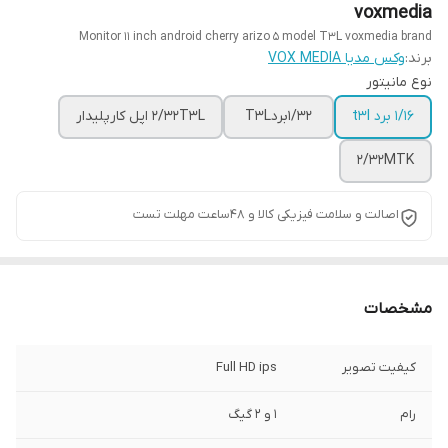
voxmedia
Monitor 11 inch android cherry arizo 5 model T3L voxmedia brand
برند:
وکس مدیا VOX MEDIA
نوع مانیتور
1/16 برد t3l
1/32بردT3L
2/32T3L اپل کارپلیدار
2/32MTK
اصالت و سلامت فیزیکی کالا و 48ساعت مهلت تست
مشخصات
کیفیت تصویر
Full HD ips
رام
1 و 2 گیگ