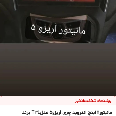
مانیتور11 اینچ اندروید چری آریزو5 مدلT3L برند