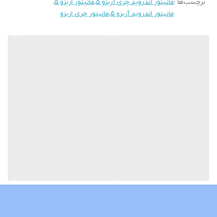
برچسب‌ها :
مانیتور اندروید چری آریزو ۵
،
مانیتور اریزو ۵
،
سوکت های خروجی فابریک میباشد بجهت عدم تداخل در سیم کشی
مانیتور اندروید آریزو ۵
،
مانیتور چری اریزو
خودرو شما
حافظه داخلی 16 و 32 گیگ و رام 1و 2 گیگ در دومدل قابل عرضه است
قابلیت نصب و پخش برنامه هایی نظیر اسنپ راننده تلویبیون آنتن
واتساپ تلگرام و ... از اپ استور بصورت رایگان
نمونه های نصب شده در گالری قابل نمایش است
لطفا نوع خودروی خود را داخل توضیحات درج بفرمایید تا مانیتور با قاب
مخصوص خودروی خودتان ارسال گردد
درصورت نیاز به راهنمایی کامل و خرید بدون نقص لطفا با شماره همراه
داخل سایت تماس بگیرید
نمونه های مشابه با ابعاد و حافظه داخلی های مختلف نیز موجود
میباشد