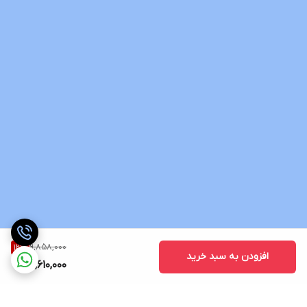
9,858,000
12
%
افزودن به سبد خرید
8,610,000