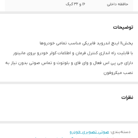
حافظه داخلی
16 و 32 گیگ
اقلام همراه کالا
قاب فرم چری آریزو5+کنباس مخصوص+سوکت
برق و آرسی+آنتن Gps
توضیحات
پخش11 اینچ اندروید فابریکی مناسب تمامی خودروها
با قابلیت راه اندازی کنترل فرمان و اطلاعات کولر خودرو بروی مانیتور
دارای جی پی اس فعال و وای فای و بلوتوث و تماس صوتی بدون نیاز به
نصب میکروفون
سیستم عامل اندروید12 میباشد و دارای کیفیت تصویر فول اچ دی و ips
میباشد
نظرات
دارای 2 پورت usb قوی جهت شارژ کردن موبایل و پخش موسیقی
قابلیت نصب دوربین دنده عقب و دوربین جلو و 360 درجه
16باند لول اکولایزر دارد و سیستم خروجی 6 ولتی میباشد
دسته‌بندی
:
صوتی تصویری خودرو
قابلیت آپشن میرولینک دارد (انتقال تصویر گوشی بروی مانیتور)