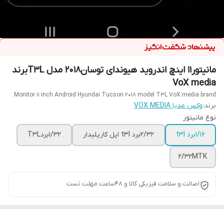
مانیتور11 اینچ اندروید هیوندای توسان2018 مدل T3Lبرند
VoX media
Monitor 11 inch Android Hyundai Tucson 2018 model T3L VoX media brand
برند:
وکس مدیا VOX MEDIA
نوع مانیتور
1/16برد t3l
2/32برد t3l اپل کارپلیدار
1/32بردT3L
2/32MTK
اصالت و سلامت فیزیکی کالا و 48ساعت مهلت تست