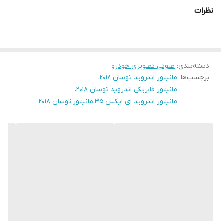
میباشد
نظرات
دارای 2 پورت usb قوی جهت شارژ کردن موبایل و پخش موسیقی
قابلیت نصب دوربین دنده عقب و دوربین جلو و 360 درجه
16باند لول اکولایزر دارد و سیستم خروجی 6 ولتی میباشد
دسته‌بندی
:
صوتی تصویری خودرو
قابلیت آپشن میرولینک دارد (انتقال تصویر گوشی بروی مانیتور)
برچسب‌ها :
مانیتور اندروید توسان 2018
،
سوکت های خروجی فابریک میباشد بجهت عدم تداخل در سیم کشی
مانیتور فابریکی اندروید توسان 2018
،
خودرو شما
مانیتور اندروید ای ایکس 35
،
مانیتور توسان 2018
حافظه داخلی 16 و 32 گیگ و رام 1و 2 گیگ در دومدل قابل عرضه است
قابلیت نصب و پخش برنامه هایی نظیر اسنپ راننده تلویبیون آنتن
واتساپ تلگرام و ... از اپ استور بصورت رایگان
نمونه های نصب شده در گالری قابل نمایش است
لطفا نوع خودروی خود را داخل توضیحات درج بفرمایید تا مانیتور با قاب
مخصوص خودروی خودتان ارسال گردد
درصورت نیاز به راهنمایی کامل و خرید بدون نقص لطفا با شماره همراه