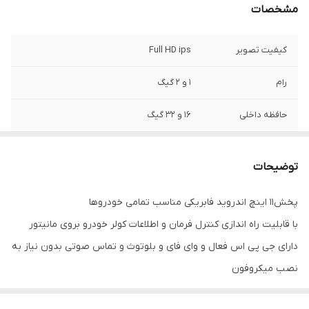
مشخصات
کیفیت تصویر
Full HD ips
رام
1 و 2 گیگ
حافظه داخلی
16 و 32 گیگ
اقلام همراه کالا
قاب فرم هیوندا توسان2018+سوکت برق و
آرسی+آنتن Gps
توضیحات
پخش11 اینچ اندروید فابریکی مناسب تمامی خودروها
با قابلیت راه اندازی کنترل فرمان و اطلاعات کولر خودرو بروی مانیتور
دارای جی پی اس فعال و وای فای و بلوتوث و تماس صوتی بدون نیاز به
نصب میکروفون
سیستم عامل اندروید12 میباشد و دارای کیفیت تصویر فول اچ دی و ips