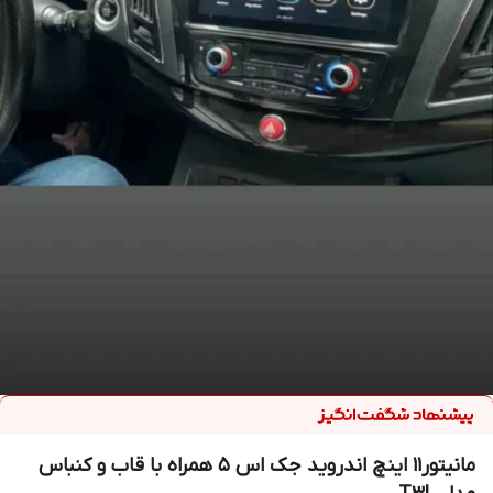
مانیتور11 اینچ اندروید جک اس 5 همراه با قاب و کنباس