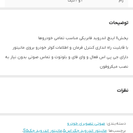
رام
1 و 2 گیگ
اقلام همراه کالا
قاب فرم جک اس 5 + سوکت برق و آرسی +
آنتن Gps
توضیحات
پخش11 اینچ اندروید فابریکی مناسب تمامی خودروها
با قابلیت راه اندازی کنترل فرمان و اطلاعات کولر خودرو بروی مانیتور
دارای جی پی اس فعال و وای فای و بلوتوث و تماس صوتی بدون نیاز به
نصب میکروفون
سیستم عامل اندروید12 میباشد و دارای کیفیت تصویر فول اچ دی و ips
میباشد
نظرات
دارای 2 پورت usb قوی جهت شارژ کردن موبایل و پخش موسیقی
قابلیت نصب دوربین دنده عقب و دوربین جلو و 360 درجه
16باند لول اکولایزر دارد و سیستم خروجی 6 ولتی میباشد
دسته‌بندی
:
صوتی تصویری خودرو
قابلیت آپشن میرولینک دارد (انتقال تصویر گوشی بروی مانیتور)
برچسب‌ها :
مانیتور اندروید جک اس5
،
مانیتور اندروید جکS5
،