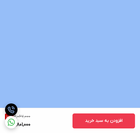
12,067,000
10
%
افزودن به سبد خرید
10,801,000