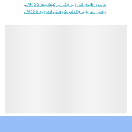
سوکت های خروجی فابریک میباشد بجهت عدم تداخل در سیم کشی
مانیتور11اینچ اندروید جک اس5
،
مانیتور JAC S5
،
خودرو شما
پخش اندروید جک اس5
،
پخش اندروید JAC S5
حافظه داخلی 16 و 32 گیگ و رام 1و 2 گیگ در دومدل قابل عرضه است
قابلیت نصب و پخش برنامه هایی نظیر اسنپ راننده تلویبیون آنتن
واتساپ تلگرام و ... از اپ استور بصورت رایگان
نمونه های نصب شده در گالری قابل نمایش است
لطفا نوع خودروی خود را داخل توضیحات درج بفرمایید تا مانیتور با قاب
مخصوص خودروی خودتان ارسال گردد
درصورت نیاز به راهنمایی کامل و خرید بدون نقص لطفا با شماره همراه
داخل سایت تماس بگیرید
نمونه های مشابه با ابعاد و حافظه داخلی های مختلف نیز موجود
میباشد