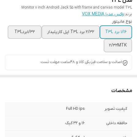
مدل T3L
Monitor 11 inch Android Jack S5 with frame and canvas model T3L
برند:
وکس مدیا VOX MEDIA
نوع مانیتور
1/16 برد T3L
2/32 برد T3L اپل کارپلیدار
1/32بردT3L
2/32MTK
اصالت و سلامت فیزیکی کالا و 48ساعت مهلت تست
مشخصات
کیفیت تصویر
Full HD ips
حافظه داخلی
16 و 32 گیگ