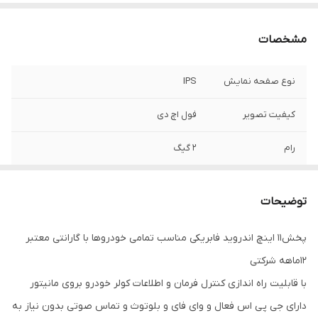
مشخصات
نوع صفحه نمایش
IPS
کیفیت تصویر
فول اچ دی
رام
2 گیگ
درگاه usb
2 عدد
توضیحات
حافظه داخلی
16 گیگ
پخش11 اینچ اندروید فابریکی مناسب تمامی خودروها با گارانتی معتبر
تماس صوتی و
دارد
12ماهه شرکتی
میکروفون خودکار
با قابلیت راه اندازی کنترل فرمان و اطلاعات کولر خودرو بروی مانیتور
بلوتوث
دارد
دارای جی پی اس فعال و وای فای و بلوتوث و تماس صوتی بدون نیاز به