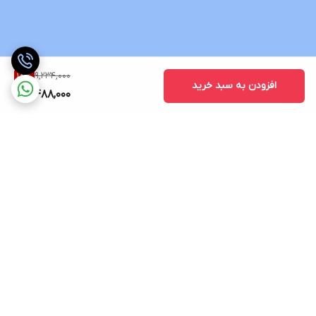
9,234,000
18
%
افزودن به سبد خرید
7,488,000
برگشت به بالا