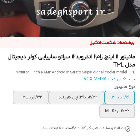
مانیتور 11 اینچ رام2 اندروید12 سراتو سایپایی کولر دیجیتال
مدل T3L
Monitor 11 inch RAM2 Android 12 Serato Saipai digital cooler model T3L
برند:
وکس مدیا VOX MEDIA
نوع مانیتور
1/16 برد t3l
2/32بردt3lاپل کارپلیدار
1/32برد T3L
۲/۳۲ بردMTK
اصالت و سلامت فیزیکی کالا و 48ساعت مهلت تست