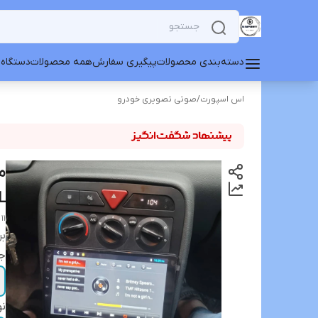
دسته‌بندی محصولات
پیگیری سفارش
همه محصولات
دستگاه 
اس اسپورت
/
صوتی تصویری خودرو
L
11 inch monitor, ROM 2, Android 12, normal Samand (triangular flasher), model t3L
بر
جا
نو