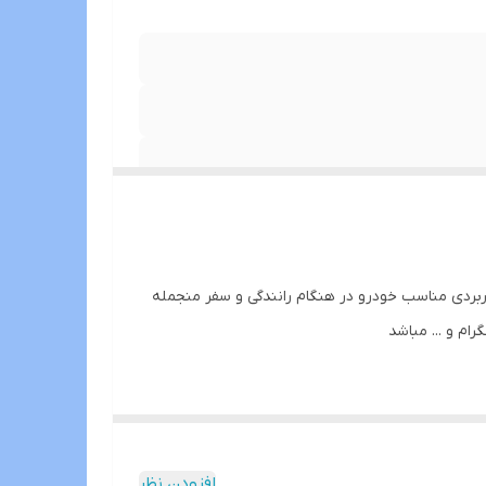
 و حافطه داخلی 16 و32 با قابلبت نصب تمامی برنامه های کاربردی مناسب خودرو در هنگام رانندگی و سفر منجمله
رام و ... مباشد
افزودن نظر