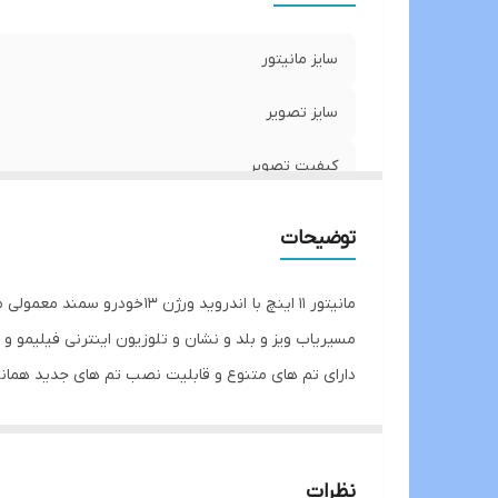
S
سایز مانیتور
سایز تصویر
کیفیت تصویر
رادیو
توضیحات
درگاهusb
تماس صوتی و میکروفون خودکار
مسیریاب ویز و بلد و نشان و تلوزیون اینترنی فیلیمو و نم
دارای تم های متنوع و قابلیت نصب تم های جدید همانن
بلوتوث
قابلیت نصب دوربین دنده عقب و جلو و رادار 360 میباشد
اندروید
قابلیت نصب اینترفیس و نمایش اطلاعات کولر بروی مانی
دارای ۲درگاه usb جهت تماشای فیلم از روی فلش و پخش موزیک از روی فلش و شارژ گوشی میباشد
WiFi
نظرات