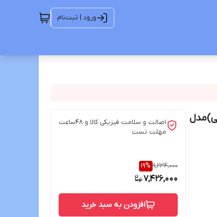
ورود | ثبت‌نام
شر مثلثی)مدل
اصالت و سلامت فیزیکی کالا و 48ساعت
مهلت تست
19
%
9,234,000
7,426,000
افزودن به سبد خرید