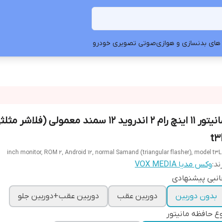
های بدنسازی و هوازی
صوتی تصویری خودرو
مانیتور 11 اینچ رام 2 اندروید 12 سمند معمولی (فلا
t3
ند:
وکس مدیا VOX MEDIA
نبی پیشنهادی
بدون دوربین
دوربین عقب
دوربین عقب+دوربین جلو
ع حافظه مانیتور