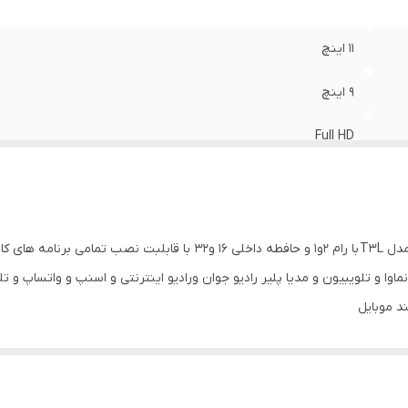
GP
:
دارد
11 اینچ
9 اینچ
Full HD
دارد
2 عدد
مانیتور 11 اینچ با اندروید ورژن 13 خودرو سمند معمولی مدل T3L با رام ۲و۱
دارد
اوا و تلویبیون و مدیا پلیر رادیو جوان ورادیو اینترنتی و اسنپ و واتساپ و تلگ
د موبایل
دارد
12
تور میباشد
دارد