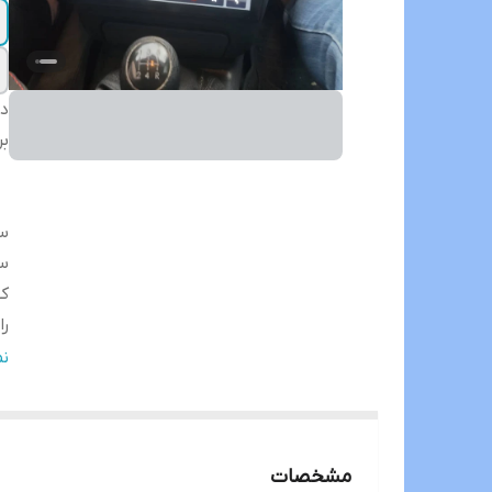
دس
بر
سا
سا
ک
را
در
ن
تم
بل
ان
مشخصات
Fi