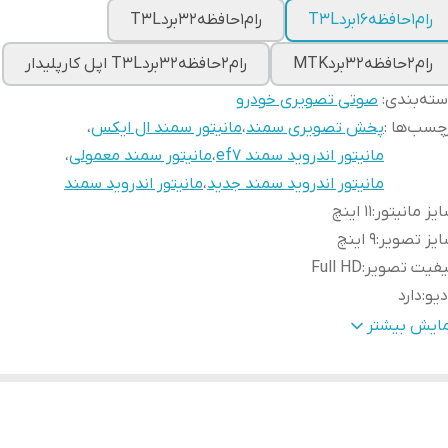
رام1حافظه16بردT3L
رام1حافظه32بردT3L
رام2حافظه32بردMTK
رام2حافظه32بردT3L اپل کارپلیدار
ته‌بندی
:
صوتی تصویری خودرو
چسب‌ها :
پخش تصویری سمند
،
مانیتور سمند ال ایکس
،
مانیتور اندروید سمند ef7
،
مانیتور سمند معمولی
،
مانیتور اندروید سمند جدید
،
مانیتور اندروید سمند
یز مانیتور
:
11 اینچ
یز تصویر
:
9 اینچ
یفیت تصویر
:
Full HD
دیو
:
دارد
گاهusb
:
2 عدد
مایش بیشتر
اس صوتی و میکروفون خودکار
:
دارد
وتوث
:
دارد
دروید
:
12
Wi
:
دارد