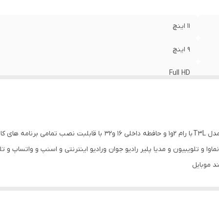
GP
:
دارد
11 اینچ
9 اینچ
Full HD
دارد
2 عدد
مانیتور 11 اینچ با اندروید ورژن 13 خودرو سمند معمولی مدل T3L با رام ۲و۱
دارد
اوا و تلویبیون و مدیا پلیر رادیو جوان ورادیو اینترنتی و اسنپ و واتساپ و تلگ
د موبایل
دارد
12
تور میباشد
دارد