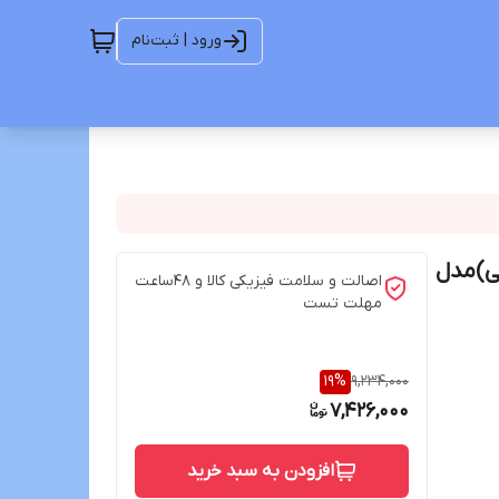
ورود | ثبت‌نام
شر مثلثی)مدل
اصالت و سلامت فیزیکی کالا و 48ساعت
مهلت تست
19
%
9,234,000
7,426,000
افزودن به سبد خرید