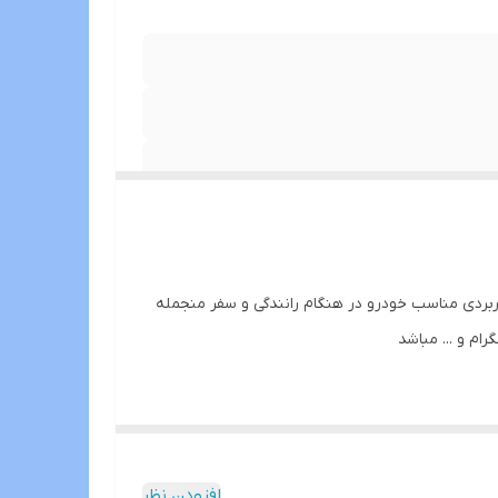
 و حافطه داخلی 16 و32 با قابلبت نصب تمامی برنامه های کاربردی مناسب خودرو در هنگام رانندگی و سفر منجمله
رام و ... مباشد
افزودن نظر