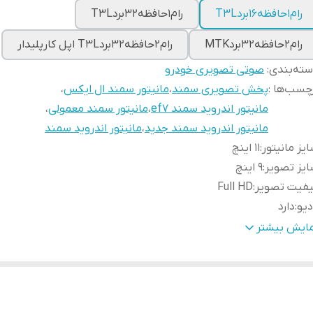
رام1حافظه16بردT3L
رام1حافظه32بردT3L
رام2حافظه32بردMTK
رام2حافظه32بردT3L اپل کارپلیدار
ته‌بندی
:
صوتی تصویری خودرو
چسب‌ها :
پخش تصویری سمند
،
مانیتور سمند ال ایکس
،
مانیتور اندروید سمند ef7
،
مانیتور سمند معمولی
،
مانیتور اندروید سمند جدید
،
مانیتور اندروید سمند
یز مانیتور
:
11 اینچ
یز تصویر
:
9 اینچ
یفیت تصویر
:
Full HD
دیو
:
دارد
گاهusb
:
2 عدد
مایش بیشتر
اس صوتی و میکروفون خودکار
:
دارد
وتوث
:
دارد
دروید
:
12
Wi
:
دارد