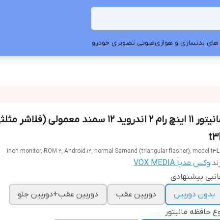
های بدنسازی و هوازی
صوتی تصویری خودرو
مانیتور 11 اینچ رام 2 اندروید 12 سمند معمولی (فلا
t3
ند:
وکس مدیا VOX MEDIA
نبی پیشنهادی
بدون دوربین
دوربین عقب
دوربین عقب+دوربین جلو
ع حافظه مانیتور