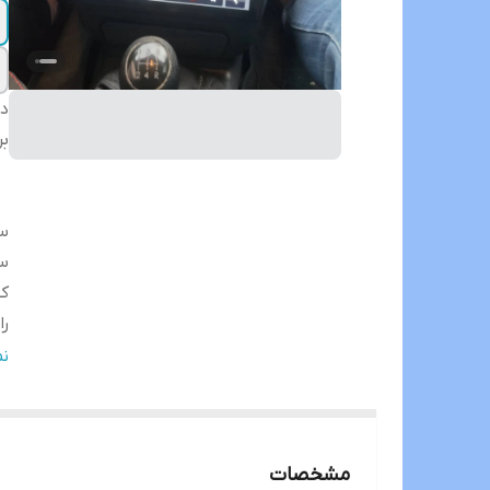
دس
بر
سا
سا
ک
را
در
ن
تم
بل
ان
مشخصات
Fi