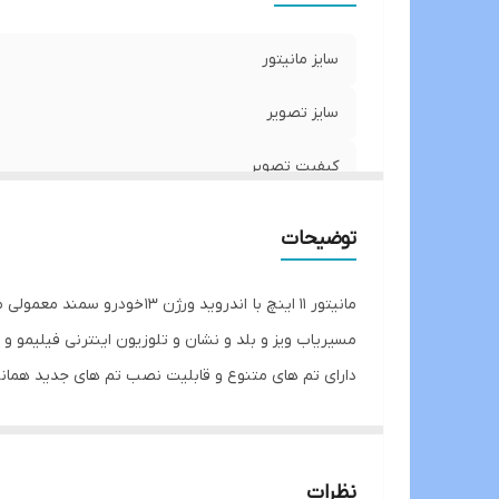
S
سایز مانیتور
سایز تصویر
کیفیت تصویر
رادیو
توضیحات
درگاهusb
تماس صوتی و میکروفون خودکار
مسیریاب ویز و بلد و نشان و تلوزیون اینترنی فیلیمو و نم
دارای تم های متنوع و قابلیت نصب تم های جدید همانن
بلوتوث
قابلیت نصب دوربین دنده عقب و جلو و رادار 360 میباشد
اندروید
قابلیت نصب اینترفیس و نمایش اطلاعات کولر بروی مانی
دارای ۲درگاه usb جهت تماشای فیلم از روی فلش و پخش موزیک از روی فلش و شارژ گوشی میباشد
WiFi
نظرات