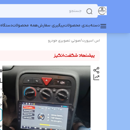
دسته‌بندی محصولات
پیگیری سفارش
همه محصولات
دستگاه 
اس اسپورت
/
صوتی تصویری خودرو
L
11 inch monitor, ROM 2, Android 12, normal Samand (triangular flasher), model t3L
بر
جا
نو