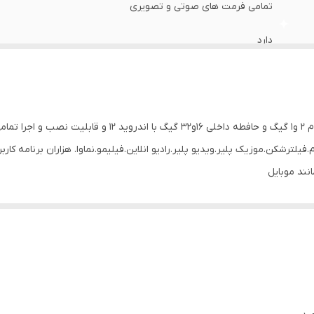
تمامی فرمت های صوتی و تصویری
دارد
2 عدد
دارد
مانیتور 11 اینچ خودرو تندر 90 (L90) مدل t3l با حافظه رام ۲ 
دارد
یلترشکن.موزیک پلیر.ویدیو پلیر.رادیو انلاین.فیلیمو.نماوا. هزاران برنامه کار
ند موبایل
12
11 اینچ
یتور میباشد
اسان
دارد
دارد