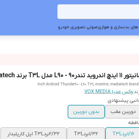
های بدنسازی و هوازی
صوتی تصویری خودرو
۱۱ اینچ اندروید تندر۹۰ - L90 مدل T3L برند mediatech
ند:
وکس مدیا VOX MEDIA
نبی پیشنهادی
دوربین عقب
بدون دوربین
افظه
1/16بردT3L
1/32بردT3L
2/32بردT3L اپل کارپلیدار