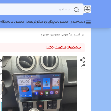
دسته‌بندی محصولات
پیگیری سفارش
همه محصولات
دستگاه 
اس اسپورت
/
صوتی تصویری خودرو
مانیتور 
11 inch Android Thunder90 - L90 T3L monitor, mediatech brand
بر
جا
ح