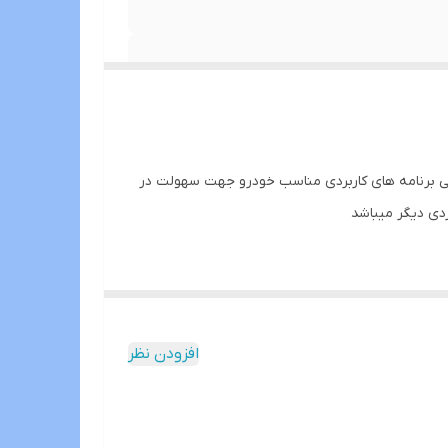
و۱ گیگ و حافطه داخلی 16و32 گیگ با اندروید 12 و قابلیت نصب و اجرا تمامی برنامه های کاربردی مناسب خودرو جهت سهولت در
بردی دیگر میباشد
افزودن نظر