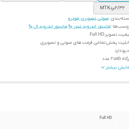
2/32بردMTK
ته‌بندی
:
صوتی تصویری خودرو
چسب‌ها :
مانیتور اندروید تندر ۹۰
،
مانیتور اندروید ال ۹۰
یفیت تصویر
:
Full HD
ابلیت پخش
:
تمامی فرمت های صوتی و تصویری
دیو
:
دارد
گاه usb
:
2 عدد
اس صوتی و میکروفون خودکار
:
دارد
مایش بیشتر
وتوث
:
دارد
دروید
:
12
دازه صفحه نمایش
:
11 اینچ
Wi
:
دارد
GP
:
دارد
Full HD