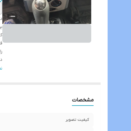
دس
بر
ک
ق
را
در
تم
ن
بل
ان
ان
مشخصات
Fi
S
کیفیت تصویر