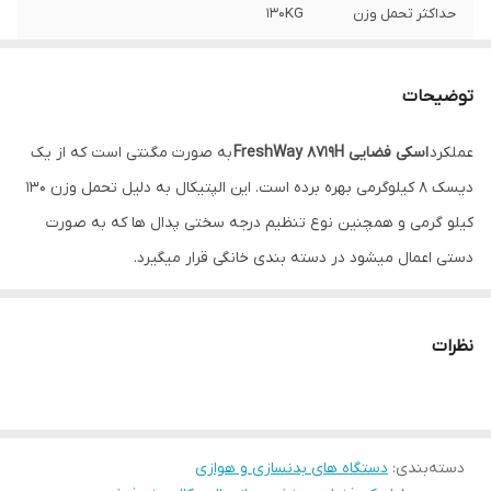
حداکثر تحمل وزن
130KG
حالت دسته
ثابت و متحرک
توضیحات
چرخ آسان رو
دارد
عملکرد
اسکی فضایی FreshWay 8719H
به صورت مگنتی است که از یک
پایه تنظیم در شیب
دارد
دیسک 8 کیلوگرمی بهره برده است. این الپتیکال به دلیل تحمل وزن 130
کیلو گرمی و همچنین نوع تنظیم درجه سختی پدال ها که به صورت
دستی اعمال میشود در دسته بندی خانگی قرار میگیرد.
البته این مشخصات قابل قبولی برای یک الپتیکال خانگی میباشد، در
ادامه باید اشاره داشت که به دلیل استراکچر بسیار محکم و بادوام،
نظرات
میتواند انتخابی مناسب برای کسانی که قصد خرید الپتیکالی مقرون به
صرفه برای استفاده باشگاهی دارند باشد.
به همین دلیل میتوان آنرا الپتیکالی نیمه باشگاهی نیز دانست.
دسته‌بندی
:
دستگاه های بدنسازی و هوازی
8719 نیز مانند سایر محصولات برند فرش وی در کشور چین و زیر نظر این