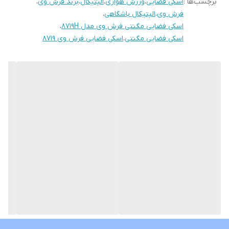
برچسب‌ها :
اسکی فضایی
،
ورزش هوازی
،
الپتیکال
،
برند فرش وی
،
شرکت تایوانی که سابقه خوبی در ساخت دوچرخه های ثابت و معمولی
فرش وی
،
الپتیکال باشگاهی
،
دارد میباشد.
اسکی فضایی مگنتی فرش وی مدل 8719H
،
اسکی فضایی مگنتی
،
اسکی فضایی فرش وی 8719
پایه های قابل تنظیم این الپتیکال میتواند در محیط هایی که زمین آن
سطح کاملا صافی ندارند و اندکی شیب در آنها وجود دارد کاملا فیکس
شده و از لرزش و تکان هایی که هنگام استفاده یه وجود میاورد
جلوگیری نماید.
این محصول از دو مدل دسته ثابت و متحرک برخوردار میباشد که
میتوانید به نسبت تمرینی که انجام میدهید از هرکدام استفاده کنید.
پنل کنترل دستگاه نیز اطلاعاتی از قبیل : سرعتی که در آن مشغول پدال
زدن هستید، مسافت طی شده در طول تمرین، میزان کالری که سوزانده
اید، میزان ضربان قلب و تعداد پدال در دقیقه را به نمایش بگذارد.