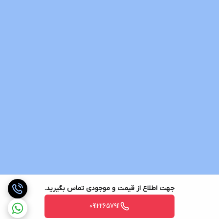
جهت اطلاع از قیمت و موجودی تماس بگیرید.
09122657911