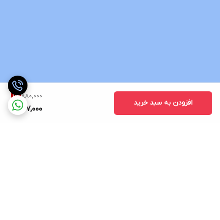
880,000
1
%
افزودن به سبد خرید
867,000
برگشت به بالا