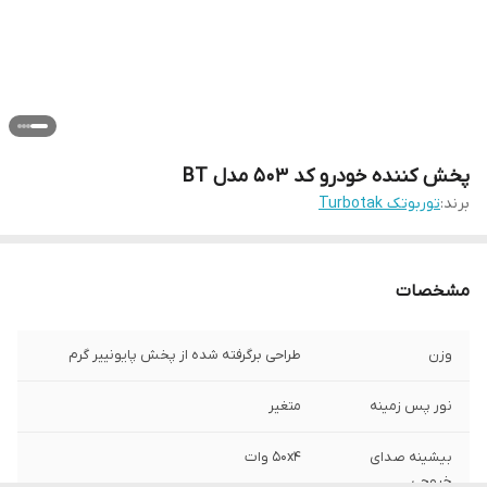
پخش کننده خودرو کد 503 مدل BT
برند:
توربوتک Turbotak
مشخصات
وزن
طراحی برگرفته شده از پخش پایونییر گرم
نور پس زمینه
متغیر
بیشینه صدای
50x4 وات
خروجی