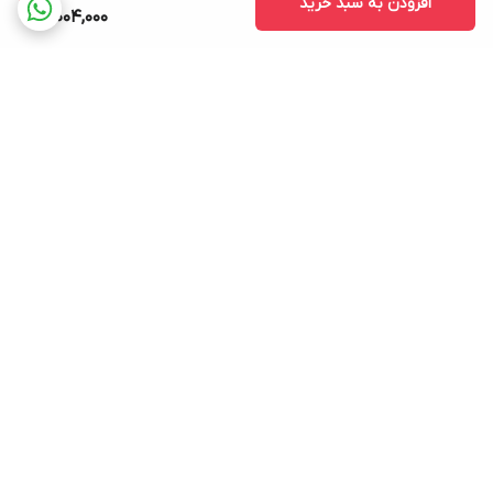
افزودن به سبد خرید
10,004,000
برگشت به بالا
ارسال ویژه
پشتیبانی 12 ساعته
۷ روز ضمانت بازگشت کالا
ضمانت اصالت کالا