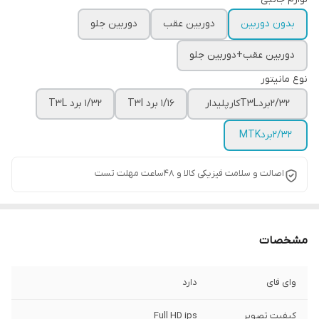
بدون دوربین
دوربین عقب
دوربین جلو
دوربین عقب+دوربین جلو
نوع مانیتور
2/32بردT3Lکارپلیدار
۱/۱۶ برد T3l
۱/۳۲ برد T3L
2/32بردMTK
اصالت و سلامت فیزیکی کالا و 48ساعت مهلت تست
مشخصات
وای فای
دارد
کیفیت تصویر
Full HD ips