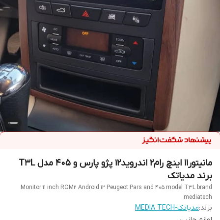
مانیتور11 اینچ رام2 اندروید12 پژو پارس و 405 مدل T3L
برند مدیاتک
Monitor 11 inch ROM2 Android 12 Peugeot Pars and 405 model T3L brand
mediatech
برند:
مدیاتک-MEDIA TECH
لوازم جانبی